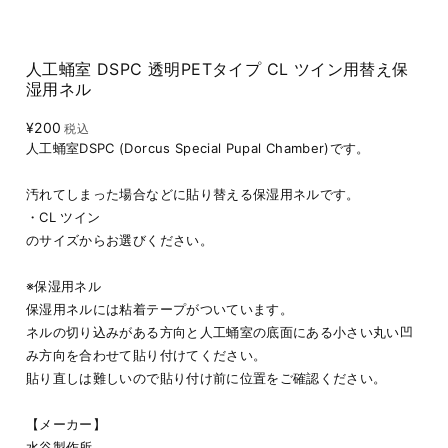
人工蛹室 DSPC 透明PETタイプ CL ツイン用替え保
湿用ネル
¥200
税込
人工蛹室DSPC (Dorcus Special Pupal Chamber)です。
汚れてしまった場合などに貼り替える保湿用ネルです。
・CL ツイン
のサイズからお選びください。
※保湿用ネル
保湿用ネルには粘着テープがついています。
ネルの切り込みがある方向と人工蛹室の底面にある小さい丸い凹
み方向を合わせて貼り付けてください。
貼り直しは難しいので貼り付け前に位置をご確認ください。
【メーカー】
水谷製作所