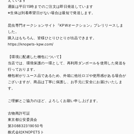
えています
通販は平日15時までのご注文は即日発送しています
※生体は到着希望日がない場合は最短で発送します。
昆虫専門オークションサイト『KPWオークション』プレリリースしま
した。
購入はもちろん、皆様ひとりひとりが出品できます。
https://knopets-kpw.com/
【環境に配慮した梱包について】
当店では、環境保護の一環として、再利用ダンボールを使用した発送を
行っております。
梱包材がリユース品であるため、外箱に他社ロゴや使用感がある場合が
ございますが、商品は丁寧に保護し、お手元に安全にお届けいたしま
す。
ご理解とご協力のほど、よろしくお願い申し上げます。
古物商許可証
東京都公安委員会
第308832319050号
株式会社KNOPETSト