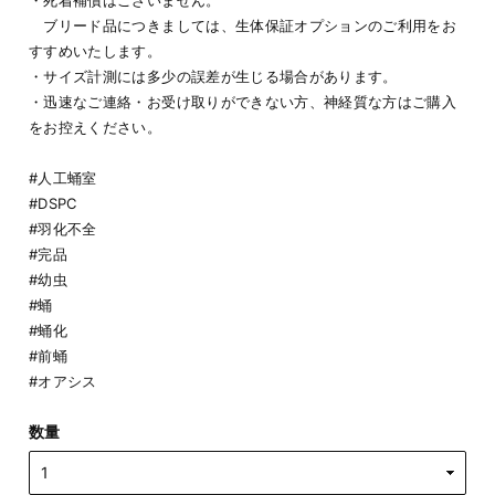
・死着補償はございません。
ブリード品につきましては、生体保証オプションのご利用をお
すすめいたします。
・サイズ計測には多少の誤差が生じる場合があります。
・迅速なご連絡・お受け取りができない方、神経質な方はご購入
をお控えください。
#人工蛹室
#DSPC
#羽化不全
#完品
#幼虫
#蛹
#蛹化
#前蛹
#オアシス
数量