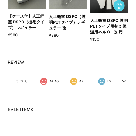
【ケース付】人工蛹
人工蛹室 DSPC（透
人工蛹室 DSPC 透明
室 DSPC（植毛タイ
明PETタイプ）レギ
PETタイプ用替え保
プ）レギュラー
ュラー 改
湿用ネル CL 改 用
¥580
¥380
¥150
REVIEW
すべて
3438
37
15
SALE ITEMS