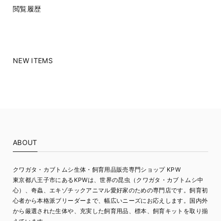
閲覧履歴
NEW ITEMS
ABOUT
クワガタ・カブトムシ生体・飼育用品販売専門ショップ KPW
東京都八王子市にあるKPWは、世界の昆虫（クワガタ・カブトムシ中
心）、奇蟲、エキゾチックアニマル愛好家のための専門店です。飼育初
心者から本格派ブリーダーまで、幅広いニーズにお応えします。国内外
から厳選された生体や、充実した飼育用品、標本、飼育キットを取り揃