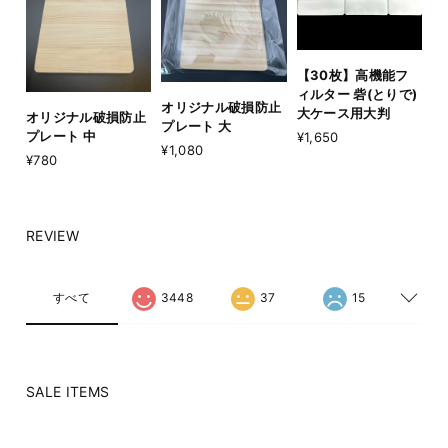
【30枚】高機能フ
ィルター 砦(とりで)
オリジナル破損防止
大ケース用大判
オリジナル破損防止
プレート 大
プレート 中
¥1,650
¥1,080
¥780
REVIEW
すべて
3448
37
15
SALE ITEMS