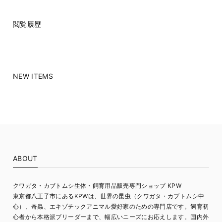
閲覧履歴
NEW ITEMS
ABOUT
クワガタ・カブトムシ生体・飼育用品販売専門ショップ KPW
東京都八王子市にあるKPWは、世界の昆虫（クワガタ・カブトムシ中
心）、奇蟲、エキゾチックアニマル愛好家のための専門店です。飼育初
心者から本格派ブリーダーまで、幅広いニーズにお応えします。国内外