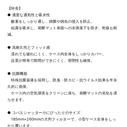
【特長】
● 適度な通気性と吸水性
酸素をしっかり通し、雑菌や雑虫の侵入を防止。
結露を吸水し、発酵マット表面への水滴落下を防ぎ、乾燥も軽
減。
● 高耐久性とフィット感
濡れても破れにくく、ケース内全体をしっかりカバー。
設置が簡単で隙間ができにくく、密閉性も確保。
● 抗菌機能
特殊抗菌薬液を採用し、防臭・防カビ・抗ウイルス効果を半永
久的に発揮。
ケース内の空気環境をクリーンに保ち、発酵マットの劣化を遅
らせます。
● コバエシャッター小にぴったりのサイズ
185mm×260mmの大判フィルターで、小型ケース全体をしっ
かり覆います。