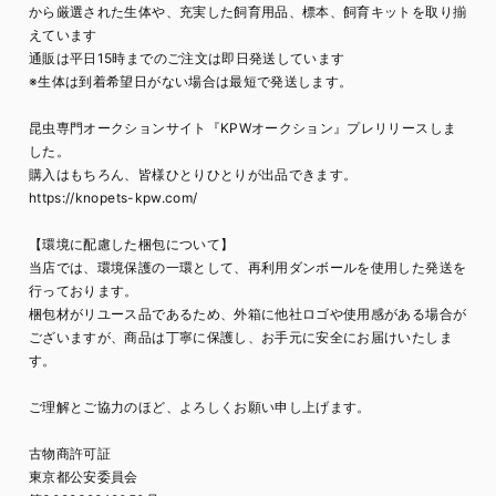
から厳選された生体や、充実した飼育用品、標本、飼育キットを取り揃
えています
通販は平日15時までのご注文は即日発送しています
※生体は到着希望日がない場合は最短で発送します。
昆虫専門オークションサイト『KPWオークション』プレリリースしま
した。
購入はもちろん、皆様ひとりひとりが出品できます。
https://knopets-kpw.com/
【環境に配慮した梱包について】
当店では、環境保護の一環として、再利用ダンボールを使用した発送を
行っております。
梱包材がリユース品であるため、外箱に他社ロゴや使用感がある場合が
ございますが、商品は丁寧に保護し、お手元に安全にお届けいたしま
す。
ご理解とご協力のほど、よろしくお願い申し上げます。
古物商許可証
東京都公安委員会