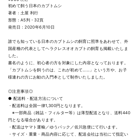
初めて飼う日本のカブトムシ
著者：土屋 利行
形態：A5判・32頁
発売日：2020年6月10日
誰でも知っている日本のカブトムシの飼育に照準をあわせて、外
国産種の代表としてヘラクレスオオカブトの飼育も掲載いたしま
した。
書名のように、初心者の方を対象にした内容となっております。
「カブトムシを飼うのは、これが初めて……」という方や、お子
様連れの方にお勧の入門本として制作いたしました。
◎注意事項◎
● 配送料・配送方法について
・配送料は全国一律1,300円となります。
※一部商品（雑誌・フィルター等）は薄型配送となり、送料440
円となる場合があります。
・配送はヤマト運輸／ゆうパック／佐川急便にて行います。
・サイズ・重量・商品内容に応じて、配送会社は当社にて指定い