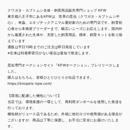
クワガタ・カブトムシ生体・飼育用品販売専門ショップ KPW
東京都八王子市にあるKPWは、世界の昆虫（クワガタ・カブトムシ中
心）、奇蟲、エキゾチックアニマル愛好家のための専門店です。飼育初
心者から本格派ブリーダーまで、幅広いニーズにお応えします。国内外
から厳選された生体や、充実した飼育用品、標本、飼育キットを取り揃
えています
通販は平日15時までのご注文は即日発送しています
※生体は到着希望日がない場合は最短で発送します。
昆虫専門オークションサイト『KPWオークション』プレリリースしま
した。
購入はもちろん、皆様ひとりひとりが出品できます。
https://knopets-kpw.com/
【環境に配慮した梱包について】
当店では、環境保護の一環として、再利用ダンボールを使用した発送を
行っております。
梱包材がリユース品であるため、外箱に他社ロゴや使用感がある場合が
ございますが、商品は丁寧に保護し、お手元に安全にお届けいたしま
す。