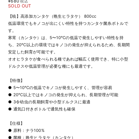
¥680
税込
SOLD OUT
【暁】高添加カンタケ（晩生ヒラタケ） 800cc
低温環境でもキノコが出にくい特性を持つカンタケ菌糸ボトルで
す。
寒茸（カンタケ）は、5〜10℃の低温で発生しやすい特性を持
ち、20℃以上の環境ではキノコの発生が抑えられるため、長期間
安定した飼育が可能です。
オオヒラタケが食べられる種であれば幅広く使用でき、特に小型
ドルクスや低温管理が必要な種にも最適です。
【特徴】
● 5〜10℃の低温でキノコが発生しやすく、管理が容易
● 20℃以上ではキノコの発生が抑えられ、長期管理が可能
● 3令幼虫の長期飼育や小型ドルクスに最適
● 通気口付きボトルで通気性も確保
【仕様】
● 原料：ナラ100%
● 菌種：晩生ヒラタケ（カンタケ）