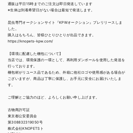
通販は平日15時までのご注文は即日発送しています
※生体は到着希望日がない場合は最短で発送します。
昆虫専門オークションサイト『KPWオークション』プレリリースしま
した。
購入はもちろん、皆様ひとりひとりが出品できます。
https://knopets-kpw.com/
【環境に配慮した梱包について】
当店では、環境保護の一環として、再利用ダンボールを使用した発送を
行っております。
梱包材がリユース品であるため、外箱に他社ロゴや使用感がある場合が
ございますが、商品は丁寧に保護し、お手元に安全にお届けいたしま
す。
ご理解とご協力のほど、よろしくお願い申し上げます。
古物商許可証
東京都公安委員会
第308832319050号
株式会社KNOPETSト