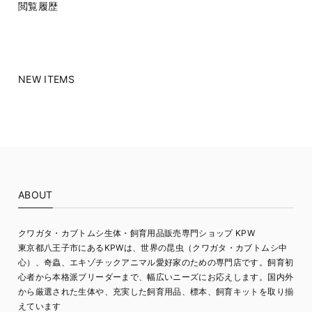
閲覧履歴
NEW ITEMS
ABOUT
クワガタ・カブトムシ生体・飼育用品販売専門ショップ KPW
東京都八王子市にあるKPWは、世界の昆虫（クワガタ・カブトムシ中
心）、奇蟲、エキゾチックアニマル愛好家のための専門店です。飼育初
心者から本格派ブリーダーまで、幅広いニーズにお応えします。国内外
から厳選された生体や、充実した飼育用品、標本、飼育キットを取り揃
えています