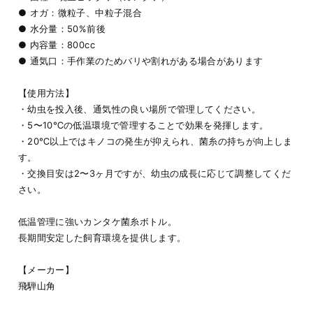
● オガ：微粒子、中粒子混合
● 水分量：50%前後
● 内容量：800cc
● 通気口：手作業のためバリや割れがある場合があります
【使用方法】
・幼虫を投入後、通気性の良い場所で管理してください。
・5〜10℃の低温環境で管理することで効果を発揮します。
・20℃以上ではキノコの発生が抑えられ、菌糸の持ちが向上しま
す。
・交換目安は2〜3ヶ月ですが、幼虫の成長に応じて調整してくだ
さい。
低温管理に強いカンタケ菌糸ボトル。
長期間安定した飼育環境を提供します。
【メーカー】
飛騨山角