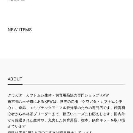
NEW ITEMS
ABOUT
クワガタ・カブトムシ生体・飼育用品販売専門ショップ KPW
東京都八王子市にあるKPWは、世界の昆虫（クワガタ・カブトムシ中
心）、奇蟲、エキゾチックアニマル愛好家のための専門店です。飼育初
心者から本格派ブリーダーまで、幅広いニーズにお応えします。国内外
から厳選された生体や、充実した飼育用品、標本、飼育キットを取り揃
えています
通販は平日15時までのご注文は即日発送しています