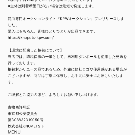
※生体は到着希望日がない場合は最短で発送します。
昆虫専門オークションサイト『KPWオークション』プレリリースしま
した。
購入はもちろん、皆様ひとりひとりが出品できます。
https://knopets-kpw.com/
【環境に配慮した梱包について】
当店では、環境保護の一環として、再利用ダンボールを使用した発送を
行っております。
梱包材がリユース品であるため、外箱に他社ロゴや使用感がある場合が
ございますが、商品は丁寧に保護し、お手元に安全にお届けいたしま
す。
ご理解とご協力のほど、よろしくお願い申し上げます。
古物商許可証
東京都公安委員会
第308832319050号
株式会社KNOPETSト
MENU