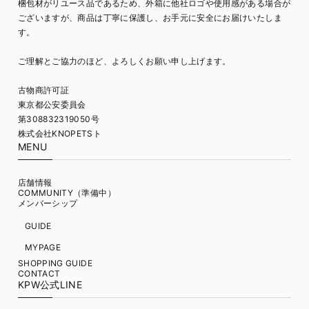
梱包材がリユース品であるため、外箱に他社ロゴや使用感がある場合が
ございますが、商品は丁寧に保護し、お手元に安全にお届けいたしま
す。
ご理解とご協力のほど、よろしくお願い申し上げます。
古物商許可証
東京都公安委員会
第308832319050号
株式会社KNOPETSト
MENU
店舗情報
COMMUNITY（準備中）
メンバーシップ
GUIDE
MYPAGE
SHOPPING GUIDE
CONTACT
KPW公式LINE