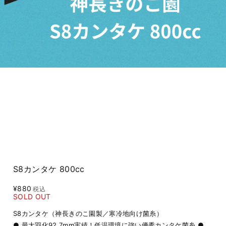
S8カンタケ 800cc
¥880
税込
SOLD OUT
S8カンタケ（神長きのこ園製／寒冷地向け菌糸）
● 最大羽化92.7mm実績！低温環境に強い優秀カンタケ菌糸 ●