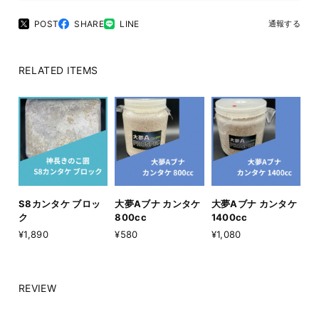
POST
SHARE
LINE
通報する
RELATED ITEMS
S8カンタケ ブロッ
大夢Aブナ カンタケ
大夢Aブナ カンタケ
ク
800cc
1400cc
¥1,890
¥580
¥1,080
REVIEW