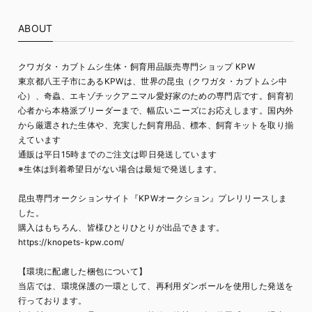
ABOUT
クワガタ・カブトムシ生体・飼育用品販売専門ショップ KPW
東京都八王子市にあるKPWは、世界の昆虫（クワガタ・カブトムシ中
心）、奇蟲、エキゾチックアニマル愛好家のための専門店です。飼育初
心者から本格派ブリーダーまで、幅広いニーズにお応えします。国内外
から厳選された生体や、充実した飼育用品、標本、飼育キットを取り揃
えています
通販は平日15時までのご注文は即日発送しています
※生体は到着希望日がない場合は最短で発送します。
昆虫専門オークションサイト『KPWオークション』プレリリースしま
した。
購入はもちろん、皆様ひとりひとりが出品できます。
https://knopets-kpw.com/
【環境に配慮した梱包について】
当店では、環境保護の一環として、再利用ダンボールを使用した発送を
行っております。