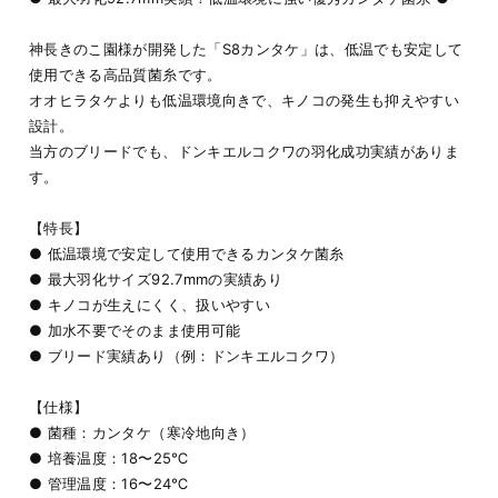
神長きのこ園様が開発した「S8カンタケ」は、低温でも安定して
使用できる高品質菌糸です。
オオヒラタケよりも低温環境向きで、キノコの発生も抑えやすい
設計。
当方のブリードでも、ドンキエルコクワの羽化成功実績がありま
す。
【特長】
● 低温環境で安定して使用できるカンタケ菌糸
● 最大羽化サイズ92.7mmの実績あり
● キノコが生えにくく、扱いやすい
● 加水不要でそのまま使用可能
● ブリード実績あり（例：ドンキエルコクワ）
【仕様】
● 菌種：カンタケ（寒冷地向き）
● 培養温度：18〜25℃
● 管理温度：16〜24℃