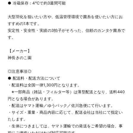
● 冷蔵保存：4℃で約3週間可能
大型羽化を狙いたい方や、低温管理環境で菌糸を使いたい方にお
すすめの1本です。
安定性・安全性・実績の3拍子がそろった、信頼のカンタケ菌糸で
す。
【メーカー】
神長きのこ園
◎注意事項◎
● 配送料・配送方法について
・配送料は全国一律1,300円となります。
※一部商品（雑誌・フィルター等）は薄型配送となり、送料440
円となる場合があります。
・配送はヤマト運輸／ゆうパック／佐川急便にて行います。
・サイズ・重量・商品内容に応じて、配送会社は当社にて指定い
たします。
・生体につきましては、ヤマト運輸での発送をご希望の場合、事
前にご連絡いただければ対応可能です。