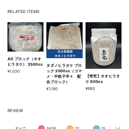
RELATED ITEMS
AG ブロック（オオ
ヒラタケ） 3500cc
タダノヒラタケ ブロ
ック 3500cc（コマ
¥1,030
【壱究】オオヒラタ
メ・中粒子半々 配
ケ 800cc
合ブロック）
¥680
¥1,180
REVIEW
すべて
3438
37
15