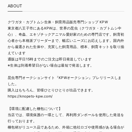
ABOUT
クワガタ・カブトムシ生体・飼育用品販売専門ショップ KPW
東京都八王子市にあるKPWは、世界の昆虫（クワガタ・カブトムシ中
心）、奇蟲、エキゾチックアニマル愛好家のための専門店です。飼育初
心者から本格派ブリーダーまで、幅広いニーズにお応えします。国内外
から厳選された生体や、充実した飼育用品、標本、飼育キットを取り揃
えています
通販は平日15時までのご注文は即日発送しています
※生体は到着希望日がない場合は最短で発送します。
昆虫専門オークションサイト『KPWオークション』プレリリースしま
した。
購入はもちろん、皆様ひとりひとりが出品できます。
https://knopets-kpw.com/
【環境に配慮した梱包について】
当店では、環境保護の一環として、再利用ダンボールを使用した発送を
行っております。
梱包材がリユース品であるため、外箱に他社ロゴや使用感がある場合が