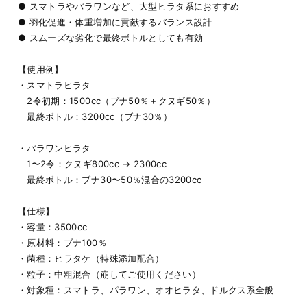
● スマトラやパラワンなど、大型ヒラタ系におすすめ
● 羽化促進・体重増加に貢献するバランス設計
● スムーズな劣化で最終ボトルとしても有効
【使用例】
・スマトラヒラタ
2令初期：1500cc（ブナ50％＋クヌギ50％）
最終ボトル：3200cc（ブナ30％）
・パラワンヒラタ
1〜2令：クヌギ800cc → 2300cc
最終ボトル：ブナ30〜50％混合の3200cc
【仕様】
・容量：3500cc
・原材料：ブナ100％
・菌種：ヒラタケ（特殊添加配合）
・粒子：中粗混合（崩してご使用ください）
・対象種：スマトラ、パラワン、オオヒラタ、ドルクス系全般