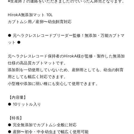
※生産終了の連絡をいただきましたのでいったん終売となります。
HirokA無添加マット 10L
カブトムシ用／産卵〜幼虫飼育対応
● 元ヘラクレスレコードブリーダー監修！無添加・万能カブトマ
ット ●
元ヘラクレスレコード保持者のHirokA様が監修・製作した無添加
仕様の高品質カブトマットです。
添加剤を一切使用していないため、産卵用としても、幼虫の飼育
用としても幅広く対応できます。
小型種や添加に弱い種にも安心して使用できます。
【内容量】
● 10リットル入り
【特長】
● 完全無添加でカブトムシ全般に対応
● 産卵〜初令・中令幼虫まで幅広く使用可能