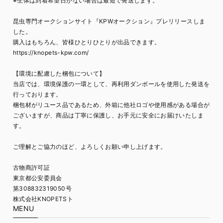
※生体は到着希望日がない場合は最短で発送します。
昆虫専門オークションサイト『KPWオークション』プレリリースしま
した。
購入はもちろん、皆様ひとりひとりが出品できます。
https://knopets-kpw.com/
【環境に配慮した梱包について】
当店では、環境保護の一環として、再利用ダンボールを使用した発送を
行っております。
梱包材がリユース品であるため、外箱に他社ロゴや使用感がある場合が
ございますが、商品は丁寧に保護し、お手元に安全にお届けいたしま
す。
ご理解とご協力のほど、よろしくお願い申し上げます。
古物商許可証
東京都公安委員会
第308832319050号
株式会社KNOPETSト
MENU