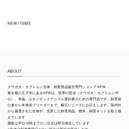
NEW ITEMS
ABOUT
クワガタ・カブトムシ生体・飼育用品販売専門ショップ KPW
東京都八王子市にあるKPWは、世界の昆虫（クワガタ・カブトムシ中
心）、奇蟲、エキゾチックアニマル愛好家のための専門店です。飼育初
心者から本格派ブリーダーまで、幅広いニーズにお応えします。国内外
から厳選された生体や、充実した飼育用品、標本、飼育キットを取り揃
えています
通販は平日15時までのご注文は即日発送しています