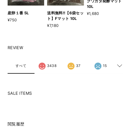
クワガタ発酵マット
10L
産卵１番 5L
送料無料!!【6袋セッ
¥1,680
ト】Fマット 10L
¥750
¥7,180
REVIEW
すべて
3438
37
15
SALE ITEMS
閲覧履歴