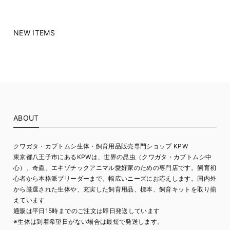
NEW ITEMS
ABOUT
クワガタ・カブトムシ生体・飼育用品販売専門ショップ KPW
東京都八王子市にあるKPWは、世界の昆虫（クワガタ・カブトムシ中
心）、奇蟲、エキゾチックアニマル愛好家のための専門店です。飼育初
心者から本格派ブリーダーまで、幅広いニーズにお応えします。国内外
から厳選された生体や、充実した飼育用品、標本、飼育キットを取り揃
えています
通販は平日15時までのご注文は即日発送しています
※生体は到着希望日がない場合は最短で発送します。