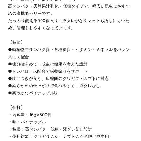
高タンパク・天然果汁強化・低糖タイプで、幅広い昆虫におすす
めの高機能ゼリーです。
たっぷり使える500個入り！液ダレがなくマットも汚しにくいた
め、管理もしやすくなっています。
【特徴】
●動植物性タンパク質・各種糖質・ビタミン・ミネラルをバラン
スよく配合
●糖分控えめで、成虫の健康を考えた設計
●トレハロース配合で栄養吸収をサポート
●喰いつきが良く、広範囲のクワガタ・カブトに対応
●柔らかめの仕上がりで食べやすく、液ダレなし
●爽やかなパイナップル味
【仕様】
・内容量：16g×500個
・味：パイナップル
・特長：高タンパク・低糖・液ダレ防止設計
・使用対象：クワガタムシ、カブトムシ全般（成虫用）