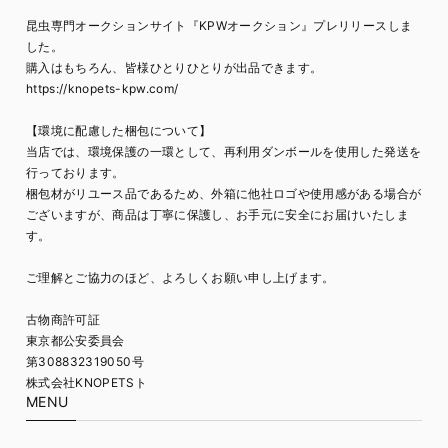
昆虫専門オークションサイト『KPWオークション』プレリリースしま
した。
購入はもちろん、皆様ひとりひとりが出品できます。
https://knopets-kpw.com/
【環境に配慮した梱包について】
当店では、環境保護の一環として、再利用ダンボールを使用した発送を
行っております。
梱包材がリユース品であるため、外箱に他社ロゴや使用感がある場合が
ございますが、商品は丁寧に保護し、お手元に安全にお届けいたしま
す。
ご理解とご協力のほど、よろしくお願い申し上げます。
古物商許可証
東京都公安委員会
第308832319050号
株式会社KNOPETSト
MENU