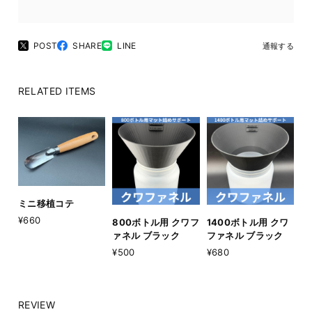
POST
SHARE
LINE
通報する
RELATED ITEMS
ミニ移植コテ
¥660
800ボトル用 クワフ
1400ボトル用 クワ
ァネル ブラック
ファネル ブラック
¥500
¥680
REVIEW