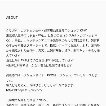
ABOUT
クワガタ・カブトムシ生体・飼育用品販売専門ショップ KPW
東京都八王子市にあるKPWは、世界の昆虫（クワガタ・カブトムシ中
心）、奇蟲、エキゾチックアニマル愛好家のための専門店です。飼育初
心者から本格派ブリーダーまで、幅広いニーズにお応えします。国内外
から厳選された生体や、充実した飼育用品、標本、飼育キットを取り揃
えています
通販は平日15時までのご注文は即日発送しています
※生体は到着希望日がない場合は最短で発送します。
昆虫専門オークションサイト『KPWオークション』プレリリースしま
した。
購入はもちろん、皆様ひとりひとりが出品できます。
https://knopets-kpw.com/
【環境に配慮した梱包について】
当店では、環境保護の一環として、再利用ダンボールを使用した発送を