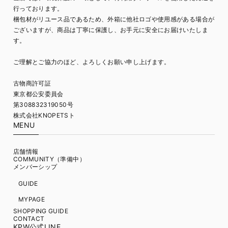
行っております。
梱包材がリユース品であるため、外箱に他社ロゴや使用感がある場合が
ございますが、商品は丁寧に保護し、お手元に安全にお届けいたしま
す。
ご理解とご協力のほど、よろしくお願い申し上げます。
古物商許可証
東京都公安委員会
第308832319050号
株式会社KNOPETSト
MENU
店舗情報
COMMUNITY（準備中）
メンバーシップ
GUIDE
MYPAGE
SHOPPING GUIDE
CONTACT
KPW公式LINE