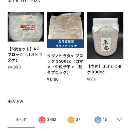
RELATED ITEMS
【5袋セット】AG
ブロック（オオヒラ
タダノヒラタケ ブロ
タケ）
ック 3500cc（コマ
【壱究】オオヒラタ
メ・中粒子半々 配
¥4,980
ケ 800cc
合ブロック）
¥680
¥1,180
REVIEW
すべて
3452
37
15