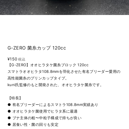
G-ZERO 菌糸カップ 120cc
¥150
税込
【G-ZERO】オオヒラタケ菌糸ブロック 120cc
スマトラオオヒラタ108.8mmを羽化させた有名ブリーダー愛用の
高性能菌糸のプリンカップタイプ。
kuni氏監修のもと開発された、オオヒラタケ菌糸です。
【特長】
● 有名ブリーダーによるスマトラ108.8mm実績あり
● オオヒラタケ菌使用でヒラタ系に最適
● ブナ主体の粗〜中粒子構成で持ちが良い
● 居食い性・菌の回りも安定