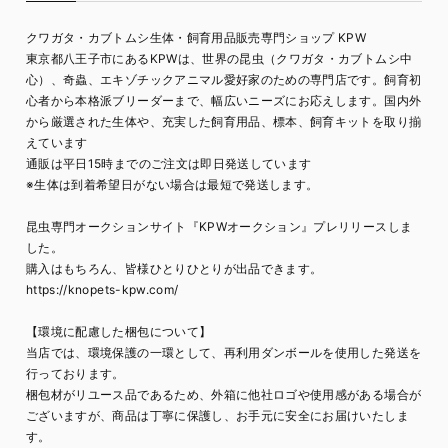
クワガタ・カブトムシ生体・飼育用品販売専門ショップ KPW
東京都八王子市にあるKPWは、世界の昆虫（クワガタ・カブトムシ中
心）、奇蟲、エキゾチックアニマル愛好家のための専門店です。飼育初
心者から本格派ブリーダーまで、幅広いニーズにお応えします。国内外
から厳選された生体や、充実した飼育用品、標本、飼育キットを取り揃
えています
通販は平日15時までのご注文は即日発送しています
※生体は到着希望日がない場合は最短で発送します。
昆虫専門オークションサイト『KPWオークション』プレリリースしま
した。
購入はもちろん、皆様ひとりひとりが出品できます。
https://knopets-kpw.com/
【環境に配慮した梱包について】
当店では、環境保護の一環として、再利用ダンボールを使用した発送を
行っております。
梱包材がリユース品であるため、外箱に他社ロゴや使用感がある場合が
ございますが、商品は丁寧に保護し、お手元に安全にお届けいたしま
す。