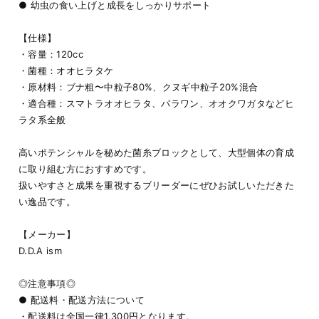
● 幼虫の食い上げと成長をしっかりサポート
【仕様】
・容量：120cc
・菌種：オオヒラタケ
・原材料：ブナ粗〜中粒子80%、クヌギ中粒子20%混合
・適合種：スマトラオオヒラタ、パラワン、オオクワガタなどヒ
ラタ系全般
高いポテンシャルを秘めた菌糸ブロックとして、大型個体の育成
に取り組む方におすすめです。
扱いやすさと成果を重視するブリーダーにぜひお試しいただきた
い逸品です。
【メーカー】
D.D.A ism
◎注意事項◎
● 配送料・配送方法について
・配送料は全国一律1,300円となります。