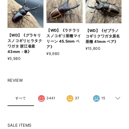
【WD】《ラテラリ
【WD】《ゼブラノ
【WD】《グラキリ
スノコギリ亜種マイ
コギリクワガタ原名
スノコギリヒラタク
リーン 45.5mm ペ
亜種 41mm ペア》
ワガタ 浙江省産
ア》
¥15,800
43mm ♂単》
¥9,980
¥5,980
REVIEW
すべて
3441
37
15
SALE ITEMS