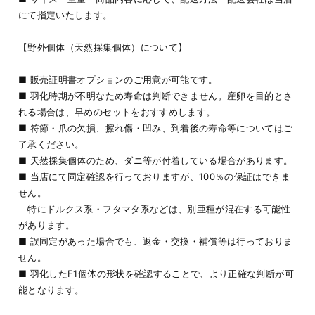
にて指定いたします。
【野外個体（天然採集個体）について】
■ 販売証明書オプションのご用意が可能です。
■ 羽化時期が不明なため寿命は判断できません。産卵を目的とさ
れる場合は、早めのセットをおすすめします。
■ 符節・爪の欠損、擦れ傷・凹み、到着後の寿命等についてはご
了承ください。
■ 天然採集個体のため、ダニ等が付着している場合があります。
■ 当店にて同定確認を行っておりますが、100％の保証はできま
せん。
特にドルクス系・フタマタ系などは、別亜種が混在する可能性
があります。
■ 誤同定があった場合でも、返金・交換・補償等は行っておりま
せん。
■ 羽化したF1個体の形状を確認することで、より正確な判断が可
能となります。