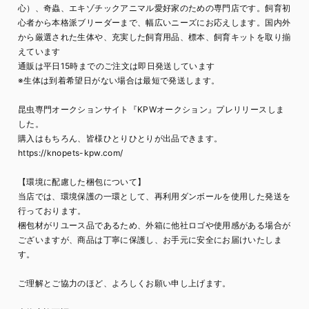
心）、奇蟲、エキゾチックアニマル愛好家のための専門店です。飼育初
心者から本格派ブリーダーまで、幅広いニーズにお応えします。国内外
から厳選された生体や、充実した飼育用品、標本、飼育キットを取り揃
えています
通販は平日15時までのご注文は即日発送しています
※生体は到着希望日がない場合は最短で発送します。
昆虫専門オークションサイト『KPWオークション』プレリリースしま
した。
購入はもちろん、皆様ひとりひとりが出品できます。
https://knopets-kpw.com/
【環境に配慮した梱包について】
当店では、環境保護の一環として、再利用ダンボールを使用した発送を
行っております。
梱包材がリユース品であるため、外箱に他社ロゴや使用感がある場合が
ございますが、商品は丁寧に保護し、お手元に安全にお届けいたしま
す。
ご理解とご協力のほど、よろしくお願い申し上げます。