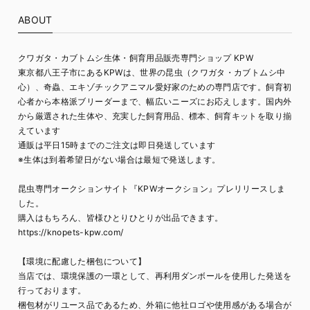
ABOUT
クワガタ・カブトムシ生体・飼育用品販売専門ショップ KPW
東京都八王子市にあるKPWは、世界の昆虫（クワガタ・カブトムシ中
心）、奇蟲、エキゾチックアニマル愛好家のための専門店です。飼育初
心者から本格派ブリーダーまで、幅広いニーズにお応えします。国内外
から厳選された生体や、充実した飼育用品、標本、飼育キットを取り揃
えています
通販は平日15時までのご注文は即日発送しています
※生体は到着希望日がない場合は最短で発送します。
昆虫専門オークションサイト『KPWオークション』プレリリースしま
した。
購入はもちろん、皆様ひとりひとりが出品できます。
https://knopets-kpw.com/
【環境に配慮した梱包について】
当店では、環境保護の一環として、再利用ダンボールを使用した発送を
行っております。
梱包材がリユース品であるため、外箱に他社ロゴや使用感がある場合が