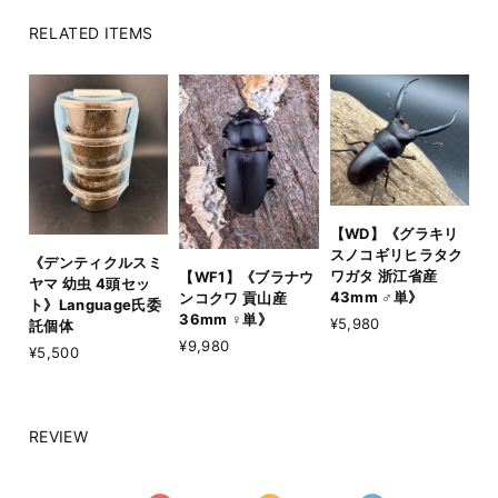
RELATED ITEMS
【WD】《グラキリ
スノコギリヒラタク
《デンティクルスミ
ワガタ 浙江省産
【WF1】《ブラナウ
ヤマ 幼虫 4頭セッ
43mm ♂単》
ンコクワ 貢山産
ト》Language氏委
36mm ♀単》
¥5,980
託個体
¥9,980
¥5,500
REVIEW