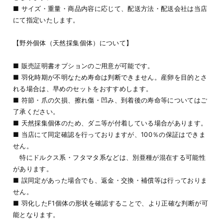
■ サイズ・重量・商品内容に応じて、配送方法・配送会社は当店
にて指定いたします。
【野外個体（天然採集個体）について】
■ 販売証明書オプションのご用意が可能です。
■ 羽化時期が不明なため寿命は判断できません。産卵を目的とさ
れる場合は、早めのセットをおすすめします。
■ 符節・爪の欠損、擦れ傷・凹み、到着後の寿命等についてはご
了承ください。
■ 天然採集個体のため、ダニ等が付着している場合があります。
■ 当店にて同定確認を行っておりますが、100％の保証はできま
せん。
特にドルクス系・フタマタ系などは、別亜種が混在する可能性
があります。
■ 誤同定があった場合でも、返金・交換・補償等は行っておりま
せん。
■ 羽化したF1個体の形状を確認することで、より正確な判断が可
能となります。