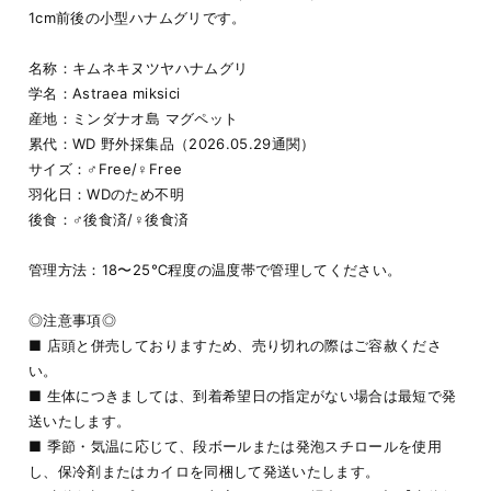
1cm前後の小型ハナムグリです。
名称：キムネキヌツヤハナムグリ
学名：Astraea miksici
産地：ミンダナオ島 マグペット
累代：WD 野外採集品（2026.05.29通関）
サイズ：♂Free/♀Free
羽化日：WDのため不明
後食：♂後食済/♀後食済
管理方法：18〜25℃程度の温度帯で管理してください。
◎注意事項◎
■ 店頭と併売しておりますため、売り切れの際はご容赦くださ
い。
■ 生体につきましては、到着希望日の指定がない場合は最短で発
送いたします。
■ 季節・気温に応じて、段ボールまたは発泡スチロールを使用
し、保冷剤またはカイロを同梱して発送いたします。