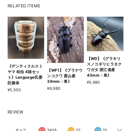
RELATED ITEMS
【WD】《グラキリ
スノコギリヒラタク
《デンティクルスミ
ワガタ 浙江省産
【WF1】《ブラナウ
ヤマ 幼虫 4頭セッ
43mm ♂単》
ンコクワ 貢山産
ト》Language氏委
36mm ♀単》
¥5,980
託個体
¥9,980
¥5,500
REVIEW
すべて
3438
37
15