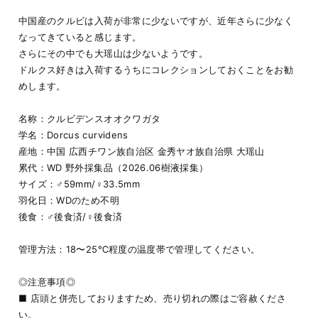
中国産のクルビは入荷が非常に少ないですが、近年さらに少なく
なってきていると感じます。
さらにその中でも大瑶山は少ないようです。
ドルクス好きは入荷するうちにコレクションしておくことをお勧
めします。
名称：クルビデンスオオクワガタ
学名：Dorcus curvidens
産地：中国 広西チワン族自治区 金秀ヤオ族自治県 大瑶山
累代：WD 野外採集品（2026.06樹液採集）
サイズ：♂59mm/♀33.5mm
羽化日：WDのため不明
後食：♂後食済/♀後食済
管理方法：18〜25℃程度の温度帯で管理してください。
◎注意事項◎
■ 店頭と併売しておりますため、売り切れの際はご容赦くださ
い。