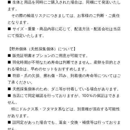
■ 生体と用品を同時にご購入された場合は、同梱にて発送いたし
ます。
その際の輸送リスクにつきましては、お客様のご判断・ご責任
となります。
■ サイズ・重量・商品内容に応じて、配送方法・配送会社は当店
にて指定いたします。
【野外個体（天然採集個体）について】
■ 販売証明書オプションのご用意が可能です。
■ 羽化時期が不明なため寿命は判断できません。産卵を目的とさ
れる場合は、早めのセットをおすすめします。
■ 符節・爪の欠損、擦れ傷・凹み、到着後の寿命等についてはご
了承ください。
■ 天然採集個体のため、ダニ等が付着している場合があります。
■ 当店にて同定確認を行っておりますが、100％の保証はできま
せん。
特にドルクス系・フタマタ系などは、別亜種が混在する可能性
があります。
■ 誤同定があった場合でも、返金・交換・補償等は行っておりま
せん。