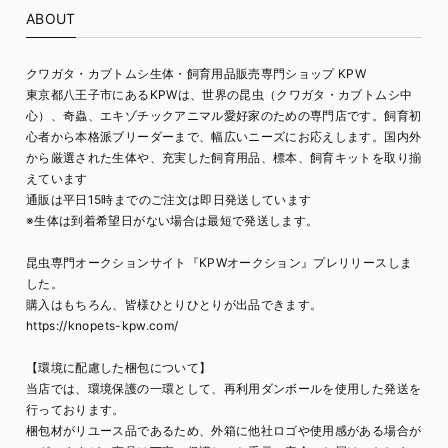
ABOUT
クワガタ・カブトムシ生体・飼育用品販売専門ショップ KPW
東京都八王子市にあるKPWは、世界の昆虫（クワガタ・カブトムシ中
心）、奇蟲、エキゾチックアニマル愛好家のための専門店です。飼育初
心者から本格派ブリーダーまで、幅広いニーズにお応えします。国内外
から厳選された生体や、充実した飼育用品、標本、飼育キットを取り揃
えています
通販は平日15時までのご注文は即日発送しています
※生体は到着希望日がない場合は最短で発送します。
昆虫専門オークションサイト『KPWオークション』プレリリースしま
した。
購入はもちろん、皆様ひとりひとりが出品できます。
https://knopets-kpw.com/
【環境に配慮した梱包について】
当店では、環境保護の一環として、再利用ダンボールを使用した発送を
行っております。
梱包材がリユース品であるため、外箱に他社ロゴや使用感がある場合が