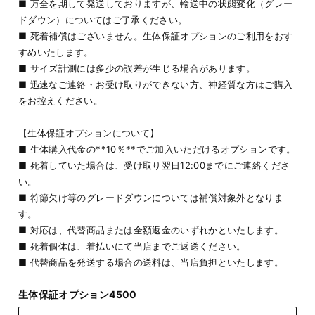
■ 万全を期して発送しておりますが、輸送中の状態変化（グレー
ドダウン）についてはご了承ください。
■ 死着補償はございません。生体保証オプションのご利用をおす
すめいたします。
■ サイズ計測には多少の誤差が生じる場合があります。
■ 迅速なご連絡・お受け取りができない方、神経質な方はご購入
をお控えください。
【生体保証オプションについて】
■ 生体購入代金の**10％**でご加入いただけるオプションです。
■ 死着していた場合は、受け取り翌日12:00までにご連絡くださ
い。
■ 符節欠け等のグレードダウンについては補償対象外となりま
す。
■ 対応は、代替商品または全額返金のいずれかといたします。
■ 死着個体は、着払いにて当店までご返送ください。
■ 代替商品を発送する場合の送料は、当店負担といたします。
生体保証オプション4500