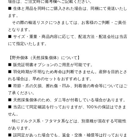
場合は、ご注文時に備考欄へご記載ください。
■ 生体と用品を同時にご購入された場合は、同梱にて発送いたし
ます。
その際の輸送リスクにつきましては、お客様のご判断・ご責任
となります。
■ サイズ・重量・商品内容に応じて、配送方法・配送会社は当店
にて指定いたします。
【野外個体（天然採集個体）について】
■ 販売証明書オプションのご用意が可能です。
■ 羽化時期が不明なため寿命は判断できません。産卵を目的とさ
れる場合は、早めのセットをおすすめします。
■ 符節・爪の欠損、擦れ傷・凹み、到着後の寿命等についてはご
了承ください。
■ 天然採集個体のため、ダニ等が付着している場合があります。
■ 当店にて同定確認を行っておりますが、100％の保証はできま
せん。
特にドルクス系・フタマタ系などは、別亜種が混在する可能性
があります。
■ 誤同定があった場合でも、返金・交換・補償等は行っておりま