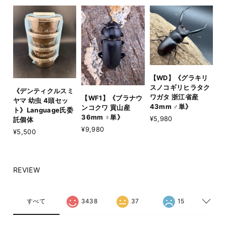
【WD】《グラキリ
スノコギリヒラタク
《デンティクルスミ
ワガタ 浙江省産
【WF1】《ブラナウ
ヤマ 幼虫 4頭セッ
43mm ♂単》
ンコクワ 貢山産
ト》Language氏委
36mm ♀単》
¥5,980
託個体
¥9,980
¥5,500
REVIEW
すべて
3438
37
15