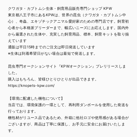
クワガタ・カブトムシ生体・飼育用品販売専門ショップ KPW
東京都八王子市にあるKPWは、世界の昆虫（クワガタ・カブトムシ中
心）、奇蟲、エキゾチックアニマル愛好家のための専門店です。飼育初
心者から本格派ブリーダーまで、幅広いニーズにお応えします。国内外
から厳選された生体や、充実した飼育用品、標本、飼育キットを取り揃
えています
通販は平日15時までのご注文は即日発送しています
※生体は到着希望日がない場合は最短で発送します。
昆虫専門オークションサイト『KPWオークション』プレリリースしま
した。
購入はもちろん、皆様ひとりひとりが出品できます。
https://knopets-kpw.com/
【環境に配慮した梱包について】
当店では、環境保護の一環として、再利用ダンボールを使用した発送を
行っております。
梱包材がリユース品であるため、外箱に他社ロゴや使用感がある場合が
ございますが、商品は丁寧に保護し、お手元に安全にお届けいたしま
す。