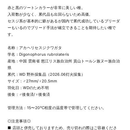
赤と黒のツートンカラーが非常に美しい種。
入荷数が少なく、累代品も出回らないため高価。
セスジ系が基本的に癖があるが国内で累代成功しているブリーダ
ーもいるのでブリード手法が確立できることを期待したい種で
す。
名称：アカヘリセスジクワガタ
学名：Digonophorus rubrolateris
産地：中国 雲南省 怒江リス族自治州 貢山トールン族ヌー族自治
県
累代：WD 野外採集品（2026.06灯火採集）
サイズ：♂27mm/♀20.5mm
羽化日：WDのため不明
後食：♂後食済/♀後食済
管理方法：15〜20℃程度の温度帯で管理してください。
◎注意事項◎
■ 店頭と併売しておりますため、売り切れの際はご容赦くださ