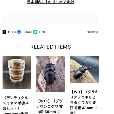
日本国内にお住まいの方向け
POST
SHARE
LINE
通報する
RELATED ITEMS
【WD】《グラキ
リスノコギリヒ
《デンティクル
【WF1】《ブラ
ラタクワガタ 浙
スミヤマ 幼虫 4
ナウンコクワ 貢
江省産 43mm ♂
頭セット》
山産 36mm ♀
単》
Language氏委