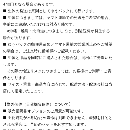
440円となる場合があります。
■ 生体の発送は原則としてゆうパックにて行います。
■ 生体につきましては、ヤマト運輸での発送をご希望の場合、
事前にご連絡いただければ対応可能です。
※沖縄・離島・北海道につきましては、別途送料が発生する
場合があります。
■ ゆうパックの郵便局留め／ヤマト運輸の営業所止めをご希望
の場合は、ご注文時に備考欄へご記載ください。
■ 生体と用品を同時にご購入された場合は、同梱にて発送いた
します。
その際の輸送リスクにつきましては、お客様のご判断・ご責
任となります。
■ サイズ・重量・商品内容に応じて、配送方法・配送会社は当
店にて指定いたします。
【野外個体（天然採集個体）について】
■ 販売証明書オプションのご用意が可能です。
■ 羽化時期が不明なため寿命は判断できません。産卵を目的と
される場合は、早めのセットをおすすめします。