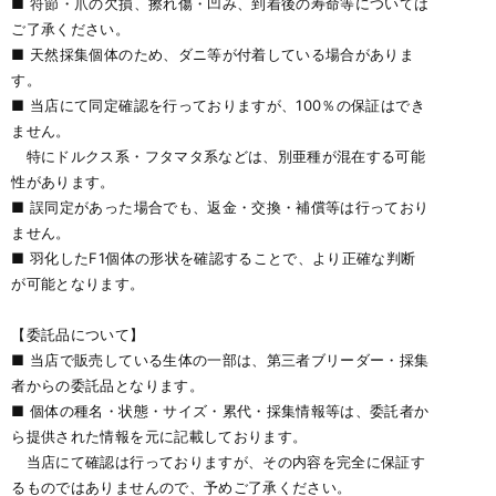
■ 符節・爪の欠損、擦れ傷・凹み、到着後の寿命等については
ご了承ください。
■ 天然採集個体のため、ダニ等が付着している場合がありま
す。
■ 当店にて同定確認を行っておりますが、100％の保証はでき
ません。
特にドルクス系・フタマタ系などは、別亜種が混在する可能
性があります。
■ 誤同定があった場合でも、返金・交換・補償等は行っており
ません。
■ 羽化したF1個体の形状を確認することで、より正確な判断
が可能となります。
【委託品について】
■ 当店で販売している生体の一部は、第三者ブリーダー・採集
者からの委託品となります。
■ 個体の種名・状態・サイズ・累代・採集情報等は、委託者か
ら提供された情報を元に記載しております。
当店にて確認は行っておりますが、その内容を完全に保証す
るものではありませんので、予めご了承ください。