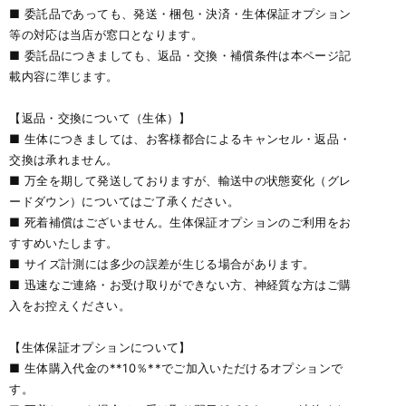
■ 委託品であっても、発送・梱包・決済・生体保証オプション
等の対応は当店が窓口となります。
■ 委託品につきましても、返品・交換・補償条件は本ページ記
載内容に準じます。
【返品・交換について（生体）】
■ 生体につきましては、お客様都合によるキャンセル・返品・
交換は承れません。
■ 万全を期して発送しておりますが、輸送中の状態変化（グレ
ードダウン）についてはご了承ください。
■ 死着補償はございません。生体保証オプションのご利用をお
すすめいたします。
■ サイズ計測には多少の誤差が生じる場合があります。
■ 迅速なご連絡・お受け取りができない方、神経質な方はご購
入をお控えください。
【生体保証オプションについて】
■ 生体購入代金の**10％**でご加入いただけるオプションで
す。