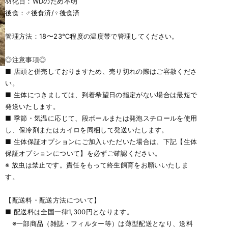
羽化日：WDのため不明
後食：♂後食済/♀後食済
管理方法：18〜23℃程度の温度帯で管理してください。
◎注意事項◎
■ 店頭と併売しておりますため、売り切れの際はご容赦くださ
い。
■ 生体につきましては、到着希望日の指定がない場合は最短で
発送いたします。
■ 季節・気温に応じて、段ボールまたは発泡スチロールを使用
し、保冷剤またはカイロを同梱して発送いたします。
■ 生体保証オプションにご加入いただいた場合は、下記【生体
保証オプションについて】を必ずご確認ください。
※ 放虫は禁止です。責任をもって終生飼育をお願いいたしま
す。
【配送料・配送方法について】
■ 配送料は全国一律1,300円となります。
※一部商品（雑誌・フィルター等）は薄型配送となり、送料