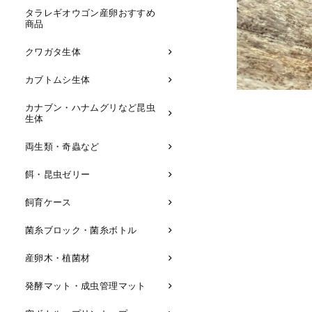
タラレギオウゴン産卵おすすめ
商品
クワガタ生体
カブトムシ生体
カナブン・ハナムグリなど昆虫
生体
両生類・奇蟲など
餌・昆虫ゼリー
飼育ケース
菌糸ブロック・菌糸ボトル
産卵木・植菌材
発酵マット・成虫管理マット