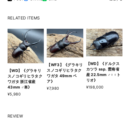
RELATED ITEMS
【WD】《ドルクス
【WF3】《グラキリ
カツラ ssp. 雲南省
スノコギリヒラタク
【WD】《グラキリ
産 22.5mm ♂♀♀ト
ワガタ 49mm ペ
スノコギリヒラタク
リオ》
ア》
ワガタ 浙江省産
¥198,000
43mm ♂単》
¥7,980
¥5,980
REVIEW