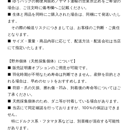
■ ゆうパックの郵便局留め／ヤマト運輸の営業所止めをご希望の
場合は、ご注文時に備考欄へご記載ください。
■ 生体と用品を同時にご購入された場合は、同梱にて発送いたし
ます。
その際の輸送リスクにつきましては、お客様のご判断・ご責任
となります。
■ サイズ・重量・商品内容に応じて、配送方法・配送会社は当店
にて指定いたします。
【野外個体（天然採集個体）について】
■ 販売証明書オプションのご用意が可能です。
■ 羽化時期が不明なため寿命は判断できません。産卵を目的とさ
れる場合は、早めのセットをおすすめします。
■ 符節・爪の欠損、擦れ傷・凹み、到着後の寿命等についてはご
了承ください。
■ 天然採集個体のため、ダニ等が付着している場合があります。
■ 当店にて同定確認を行っておりますが、100％の保証はできま
せん。
特にドルクス系・フタマタ系などは、別亜種が混在する可能性
があります。