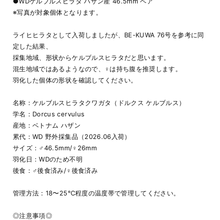
●WDケルブルスヒラタ ハザン産 46.5mm ペア
※写真が対象個体となります。
ライヒヒラタとして入荷しましたが、BE-KUWA 76号を参考に同
定した結果、
採集地域、形状からケルブルスヒラタだと思います。
混生地域ではあるようなので、♀は持ち腹を推奨します。
羽化した個体の形状を確認してください。
名称：ケルブルスヒラタクワガタ（ドルクス ケルブルス）
学名：Dorcus cervulus
産地：ベトナム ハザン
累代：WD 野外採集品（2026.06入荷）
サイズ：♂46.5mm/♀26mm
羽化日：WDのため不明
後食：♂後食済み/♀後食済み
管理方法：18〜25℃程度の温度帯で管理してください。
◎注意事項◎