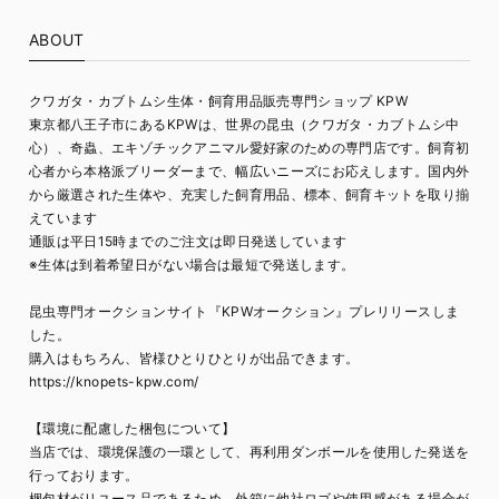
ABOUT
クワガタ・カブトムシ生体・飼育用品販売専門ショップ KPW
東京都八王子市にあるKPWは、世界の昆虫（クワガタ・カブトムシ中
心）、奇蟲、エキゾチックアニマル愛好家のための専門店です。飼育初
心者から本格派ブリーダーまで、幅広いニーズにお応えします。国内外
から厳選された生体や、充実した飼育用品、標本、飼育キットを取り揃
えています
通販は平日15時までのご注文は即日発送しています
※生体は到着希望日がない場合は最短で発送します。
昆虫専門オークションサイト『KPWオークション』プレリリースしま
した。
購入はもちろん、皆様ひとりひとりが出品できます。
https://knopets-kpw.com/
【環境に配慮した梱包について】
当店では、環境保護の一環として、再利用ダンボールを使用した発送を
行っております。
梱包材がリユース品であるため、外箱に他社ロゴや使用感がある場合が