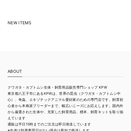
NEW ITEMS
ABOUT
クワガタ・カブトムシ生体・飼育用品販売専門ショップ KPW
東京都八王子市にあるKPWは、世界の昆虫（クワガタ・カブトムシ中
心）、奇蟲、エキゾチックアニマル愛好家のための専門店です。飼育初
心者から本格派ブリーダーまで、幅広いニーズにお応えします。国内外
から厳選された生体や、充実した飼育用品、標本、飼育キットを取り揃
えています
通販は平日15時までのご注文は即日発送しています
※生体は到着希望日がない場合は最短で発送します。