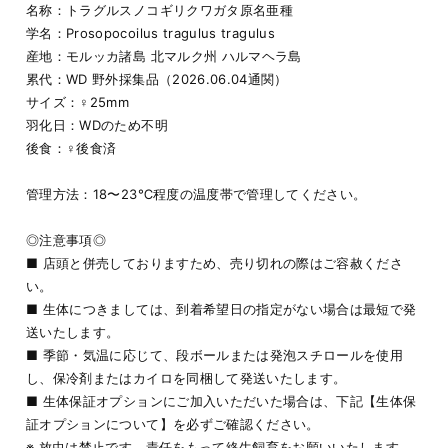
名称：トラグルスノコギリクワガタ原名亜種
学名：Prosopocoilus tragulus tragulus
産地：モルッカ諸島 北マルク州 ハルマヘラ島
累代：WD 野外採集品（2026.06.04通関）
サイズ：♀25mm
羽化日：WDのため不明
後食：♀後食済
管理方法：18〜23℃程度の温度帯で管理してください。
◎注意事項◎
■ 店頭と併売しておりますため、売り切れの際はご容赦くださ
い。
■ 生体につきましては、到着希望日の指定がない場合は最短で発
送いたします。
■ 季節・気温に応じて、段ボールまたは発泡スチロールを使用
し、保冷剤またはカイロを同梱して発送いたします。
■ 生体保証オプションにご加入いただいた場合は、下記【生体保
証オプションについて】を必ずご確認ください。
※ 放虫は禁止です。責任をもって終生飼育をお願いいたします。