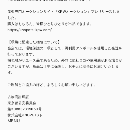
昆虫専門オークションサイト『KPWオークション』プレリリースしま
した。
購入はもちろん、皆様ひとりひとりが出品できます。
https://knopets-kpw.com/
【環境に配慮した梱包について】
当店では、環境保護の一環として、再利用ダンボールを使用した発送を
行っております。
梱包材がリユース品であるため、外箱に他社ロゴや使用感がある場合が
ございますが、商品は丁寧に保護し、お手元に安全にお届けいたしま
す。
ご理解とご協力のほど、よろしくお願い申し上げます。
古物商許可証
東京都公安委員会
第308832319050号
株式会社KNOPETSト
MENU