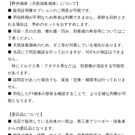
【野外個体（天然採集個体）について】
■ 販売証明書オプションのご用意が可能です。
■ 羽化時期が不明なため寿命は判断できません。産卵を目的とさ
れる場合は、早めのセットをおすすめします。
■ 符節・爪の欠損、擦れ傷・凹み、到着後の寿命等についてはご
了承ください。
■ 天然採集個体のため、ダニ等が付着している場合があります。
■ 当店にて同定確認を行っておりますが、100％の保証はできま
せん。
特にドルクス系・フタマタ系などは、別亜種が混在する可能性
があります。
■ 誤同定があった場合でも、返金・交換・補償等は行っておりま
せん。
■ 羽化したF1個体の形状を確認することで、より正確な判断が可
能となります。
【委託品について】
■ 当店で販売している生体の一部は、第三者ブリーダー・採集者
からの委託品となります。
■ 個体の種名・状態・サイズ・累代・採集情報等は、委託者から