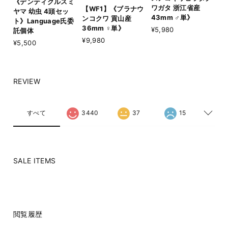
《デンティクルスミ
ワガタ 浙江省産
【WF1】《ブラナウ
ヤマ 幼虫 4頭セッ
43mm ♂単》
ンコクワ 貢山産
ト》Language氏委
36mm ♀単》
¥5,980
託個体
¥9,980
¥5,500
REVIEW
すべて
3440
37
15
SALE ITEMS
閲覧履歴