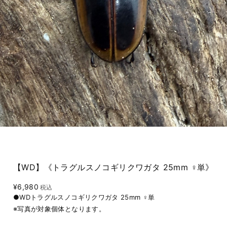
【WD】《トラグルスノコギリクワガタ 25mm ♀単》
¥6,980
税込
●WDトラグルスノコギリクワガタ 25mm ♀単
※写真が対象個体となります。