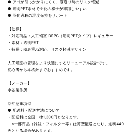
● アゴが引っかかりにくく、寝返り時のリスク軽減
● 透明PET素材で羽化の様子が確認しやすい
● 羽化過程の湿度保持をサポート
【仕様】
・対応商品：人工蛹室 DSPC（透明PETタイプ）レギュラー
・素材：透明PET
・特長：積み重ね対応、リスク軽減デザイン
人工蛹室の管理をより快適にするリニューアル設計です。
初心者から本格派までおすすめです。
【メーカー】
水谷製作所
◎注意事項◎
● 配送料・配送方法について
・配送料は全国一律1,300円となります。
※一部商品（雑誌・フィルター等）は薄型配送となり、送料440
円となる場合があります。