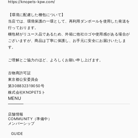
https://knopets-kpw.com/
【環境に配慮した梱包について】
当店では、環境保護の一環として、再利用ダンボールを使用した発送を
行っております。
梱包材がリユース品であるため、外箱に他社ロゴや使用感がある場合が
ございますが、商品は丁寧に保護し、お手元に安全にお届けいたしま
す。
ご理解とご協力のほど、よろしくお願い申し上げます。
古物商許可証
東京都公安委員会
第308832319050号
株式会社KNOPETSト
MENU
店舗情報
COMMUNITY（準備中）
メンバーシップ
GUIDE