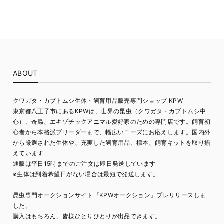
ABOUT
クワガタ・カブトムシ生体・飼育用品販売専門ショップ KPW
東京都八王子市にあるKPWは、世界の昆虫（クワガタ・カブトムシ中
心）、奇蟲、エキゾチックアニマル愛好家のための専門店です。飼育初
心者から本格派ブリーダーまで、幅広いニーズにお応えします。国内外
から厳選された生体や、充実した飼育用品、標本、飼育キットを取り揃
えています
通販は平日15時までのご注文は即日発送しています
※生体は到着希望日がない場合は最短で発送します。
昆虫専門オークションサイト『KPWオークション』プレリリースしま
した。
購入はもちろん、皆様ひとりひとりが出品できます。