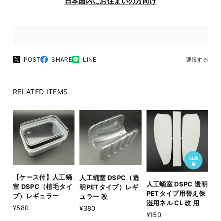
日本国内にお住まいの方向け
POST
SHARE
LINE
通報する
RELATED ITEMS
【ケース付】人工蛹
人工蛹室 DSPC（透
人工蛹室 DSPC 透明
室 DSPC（植毛タイ
明PETタイプ）レギ
PETタイプ用替え保
プ）レギュラー
ュラー 改
湿用ネル CL 改 用
¥580
¥380
¥150