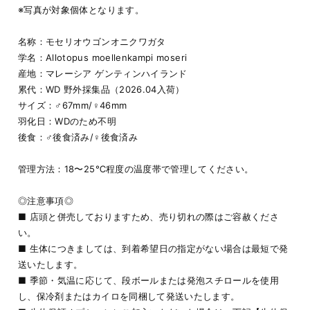
※写真が対象個体となります。
名称：モセリオウゴンオニクワガタ
学名：Allotopus moellenkampi moseri
産地：マレーシア ゲンティンハイランド
累代：WD 野外採集品（2026.04入荷）
サイズ：♂67mm/♀46mm
羽化日：WDのため不明
後食：♂後食済み/♀後食済み
管理方法：18〜25℃程度の温度帯で管理してください。
◎注意事項◎
■ 店頭と併売しておりますため、売り切れの際はご容赦くださ
い。
■ 生体につきましては、到着希望日の指定がない場合は最短で発
送いたします。
■ 季節・気温に応じて、段ボールまたは発泡スチロールを使用
し、保冷剤またはカイロを同梱して発送いたします。