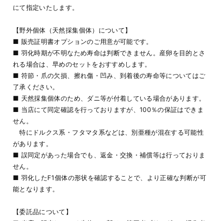
にて指定いたします。
【野外個体（天然採集個体）について】
■ 販売証明書オプションのご用意が可能です。
■ 羽化時期が不明なため寿命は判断できません。産卵を目的とさ
れる場合は、早めのセットをおすすめします。
■ 符節・爪の欠損、擦れ傷・凹み、到着後の寿命等についてはご
了承ください。
■ 天然採集個体のため、ダニ等が付着している場合があります。
■ 当店にて同定確認を行っておりますが、100％の保証はできま
せん。
特にドルクス系・フタマタ系などは、別亜種が混在する可能性
があります。
■ 誤同定があった場合でも、返金・交換・補償等は行っておりま
せん。
■ 羽化したF1個体の形状を確認することで、より正確な判断が可
能となります。
【委託品について】