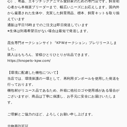
心）、奇蟲、エキゾチックアニマル愛好家のための専門店です。飼育初
心者から本格派ブリーダーまで、幅広いニーズにお応えします。国内外
から厳選された生体や、充実した飼育用品、標本、飼育キットを取り揃
えています
通販は平日15時までのご注文は即日発送しています
※生体は到着希望日がない場合は最短で発送します。
昆虫専門オークションサイト『KPWオークション』プレリリースしま
した。
購入はもちろん、皆様ひとりひとりが出品できます。
https://knopets-kpw.com/
【環境に配慮した梱包について】
当店では、環境保護の一環として、再利用ダンボールを使用した発送を
行っております。
梱包材がリユース品であるため、外箱に他社ロゴや使用感がある場合が
ございますが、商品は丁寧に保護し、お手元に安全にお届けいたしま
す。
ご理解とご協力のほど、よろしくお願い申し上げます。
古物商許可証