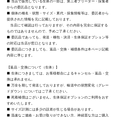
■ 当店で販売している生体の一部は、第三者ブリーダー・採集者
からの委託品となります。
■ 個体の種名・状態・サイズ・累代・採集情報等は、委託者から
提供された情報を元に記載しております。
当店にて確認は行っておりますが、その内容を完全に保証する
ものではありませんので、予めご了承ください。
■ 委託品であっても、発送・梱包・決済・生体保証オプション等
の対応は当店が窓口となります。
■ 委託品につきましても、返品・交換・補償条件は本ページ記載
内容に準じます。
【返品・交換について（生体）】
■ 生体につきましては、お客様都合によるキャンセル・返品・交
換は承れません。
■ 万全を期して発送しておりますが、輸送中の状態変化（グレー
ドダウン）についてはご了承ください。
■ 死着補償はございません。生体保証オプションのご利用をおす
すめいたします。
■ サイズ計測には多少の誤差が生じる場合があります。
■ 迅速なご連絡・お受け取りができない方、神経質な方はご購入