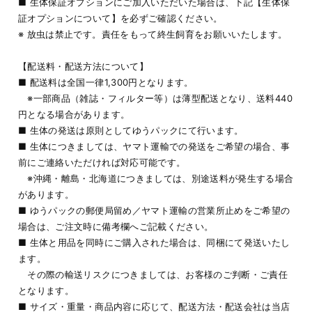
■ 生体保証オプションにご加入いただいた場合は、下記【生体保
証オプションについて】を必ずご確認ください。
※ 放虫は禁止です。責任をもって終生飼育をお願いいたします。
【配送料・配送方法について】
■ 配送料は全国一律1,300円となります。
※一部商品（雑誌・フィルター等）は薄型配送となり、送料440
円となる場合があります。
■ 生体の発送は原則としてゆうパックにて行います。
■ 生体につきましては、ヤマト運輸での発送をご希望の場合、事
前にご連絡いただければ対応可能です。
※沖縄・離島・北海道につきましては、別途送料が発生する場合
があります。
■ ゆうパックの郵便局留め／ヤマト運輸の営業所止めをご希望の
場合は、ご注文時に備考欄へご記載ください。
■ 生体と用品を同時にご購入された場合は、同梱にて発送いたし
ます。
その際の輸送リスクにつきましては、お客様のご判断・ご責任
となります。
■ サイズ・重量・商品内容に応じて、配送方法・配送会社は当店