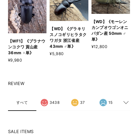
【WD】《モーレン
カンプオウゴンオニ
【WD】《グラキリ
パダン産 50mm ♂
スノコギリヒラタク
単》
ワガタ 浙江省産
【WF1】《ブラナウ
43mm ♂単》
¥12,800
ンコクワ 貢山産
36mm ♀単》
¥5,980
¥9,980
REVIEW
すべて
3438
37
15
SALE ITEMS