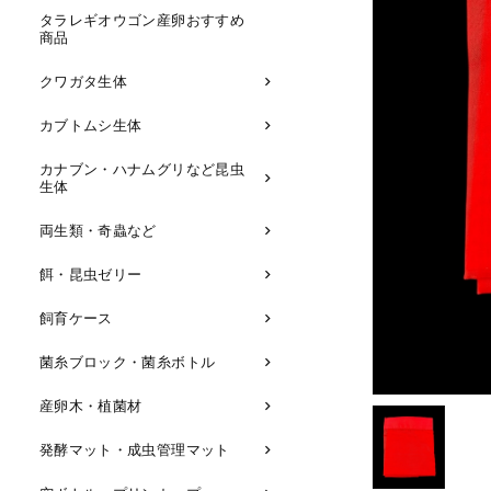
タラレギオウゴン産卵おすすめ
商品
クワガタ生体
カブトムシ生体
カナブン・ハナムグリなど昆虫
生体
両生類・奇蟲など
餌・昆虫ゼリー
飼育ケース
菌糸ブロック・菌糸ボトル
産卵木・植菌材
発酵マット・成虫管理マット