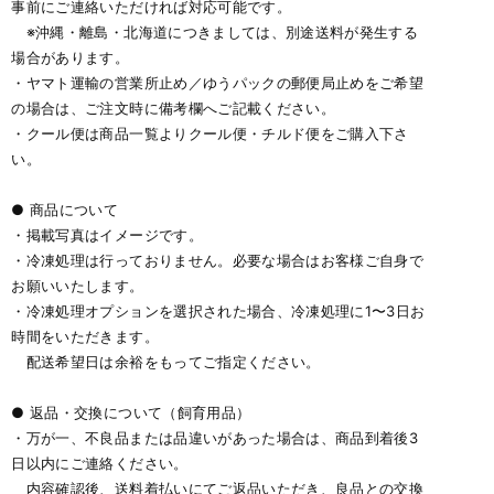
事前にご連絡いただければ対応可能です。
※沖縄・離島・北海道につきましては、別途送料が発生する
場合があります。
・ヤマト運輸の営業所止め／ゆうパックの郵便局止めをご希望
の場合は、ご注文時に備考欄へご記載ください。
・クール便は商品一覧よりクール便・チルド便をご購入下さ
い。
● 商品について
・掲載写真はイメージです。
・冷凍処理は行っておりません。必要な場合はお客様ご自身で
お願いいたします。
・冷凍処理オプションを選択された場合、冷凍処理に1〜3日お
時間をいただきます。
配送希望日は余裕をもってご指定ください。
● 返品・交換について（飼育用品）
・万が一、不良品または品違いがあった場合は、商品到着後3
日以内にご連絡ください。
内容確認後、送料着払いにてご返品いただき、良品との交換