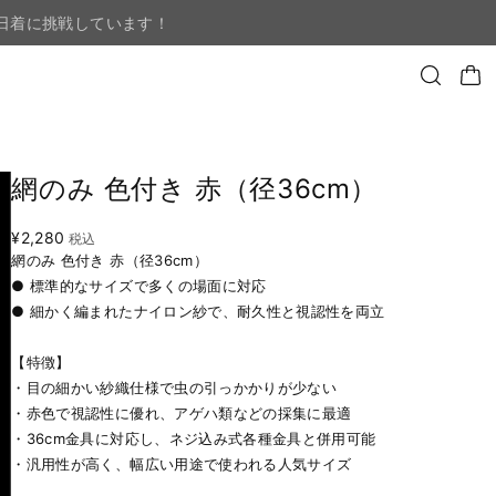
日着に挑戦しています！
網のみ 色付き 赤（径36cm）
¥2,280
税込
網のみ 色付き 赤（径36cm）
● 標準的なサイズで多くの場面に対応
● 細かく編まれたナイロン紗で、耐久性と視認性を両立
【特徴】
・目の細かい紗織仕様で虫の引っかかりが少ない
・赤色で視認性に優れ、アゲハ類などの採集に最適
・36cm金具に対応し、ネジ込み式各種金具と併用可能
・汎用性が高く、幅広い用途で使われる人気サイズ