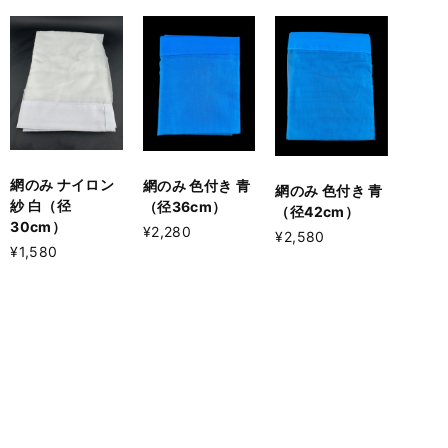
網のみ ナイロン
網のみ 色付き 青
網のみ 色付き 青
紗 白（径
（径36cm）
（径42cm）
30cm）
¥2,280
¥2,580
¥1,580