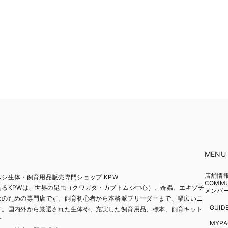
MENU
店舗情
シ生体・飼育用品販売専門ショップ KPW
COMM
あるKPWは、世界の昆虫（クワガタ・カブトムシ中心）、奇蟲、エキゾチ
メンバ
家のための専門店です。飼育初心者から本格派ブリーダーまで、幅広いニ
GUID
す。国内外から厳選された生体や、充実した飼育用品、標本、飼育キット
す
MYPA