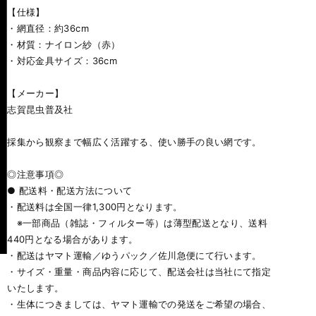
【仕様】
・網直径：約36cm
・材質：ナイロン紗（赤）
・対応金具サイズ：36cm
【メーカー】
志賀昆虫普及社
採集から観察まで幅広く活躍する、使い勝手の良い網です。
◎注意事項◎
● 配送料・配送方法について
・配送料は全国一律1,300円となります。
※一部商品（雑誌・フィルター等）は薄型配送となり、送料
440円となる場合があります。
・配送はヤマト運輸／ゆうパック／佐川急便にて行います。
・サイズ・重量・商品内容に応じて、配送会社は当社にて指定
いたします。
・生体につきましては、ヤマト運輸での発送をご希望の場合、