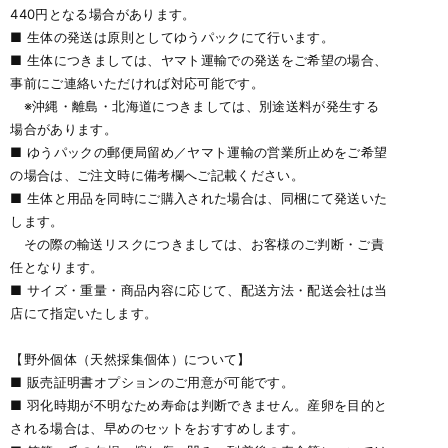
440円となる場合があります。
■ 生体の発送は原則としてゆうパックにて行います。
■ 生体につきましては、ヤマト運輸での発送をご希望の場合、
事前にご連絡いただければ対応可能です。
※沖縄・離島・北海道につきましては、別途送料が発生する
場合があります。
■ ゆうパックの郵便局留め／ヤマト運輸の営業所止めをご希望
の場合は、ご注文時に備考欄へご記載ください。
■ 生体と用品を同時にご購入された場合は、同梱にて発送いた
します。
その際の輸送リスクにつきましては、お客様のご判断・ご責
任となります。
■ サイズ・重量・商品内容に応じて、配送方法・配送会社は当
店にて指定いたします。
【野外個体（天然採集個体）について】
■ 販売証明書オプションのご用意が可能です。
■ 羽化時期が不明なため寿命は判断できません。産卵を目的と
される場合は、早めのセットをおすすめします。