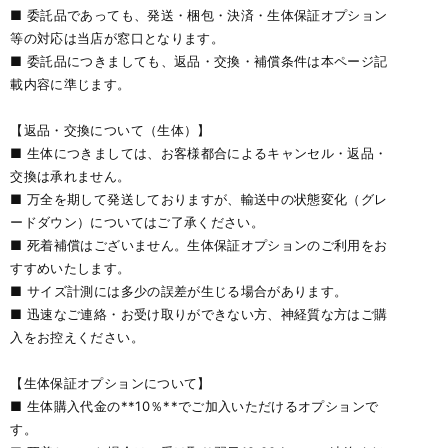
■ 委託品であっても、発送・梱包・決済・生体保証オプション
等の対応は当店が窓口となります。
■ 委託品につきましても、返品・交換・補償条件は本ページ記
載内容に準じます。
【返品・交換について（生体）】
■ 生体につきましては、お客様都合によるキャンセル・返品・
交換は承れません。
■ 万全を期して発送しておりますが、輸送中の状態変化（グレ
ードダウン）についてはご了承ください。
■ 死着補償はございません。生体保証オプションのご利用をお
すすめいたします。
■ サイズ計測には多少の誤差が生じる場合があります。
■ 迅速なご連絡・お受け取りができない方、神経質な方はご購
入をお控えください。
【生体保証オプションについて】
■ 生体購入代金の**10％**でご加入いただけるオプションで
す。