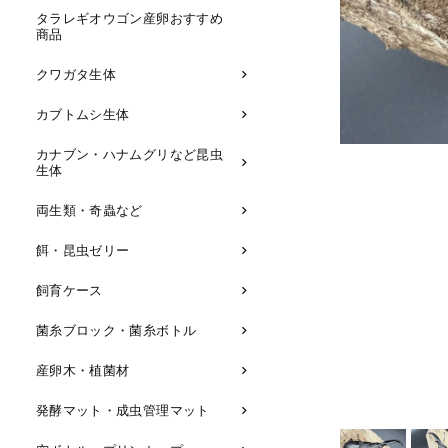
タラレギオウゴン産卵おすすめ
商品
クワガタ生体
カブトムシ生体
カナブン・ハナムグリなど昆虫
生体
両生類・奇蟲など
餌・昆虫ゼリー
飼育ケース
菌糸ブロック・菌糸ボトル
産卵木・植菌材
発酵マット・成虫管理マット