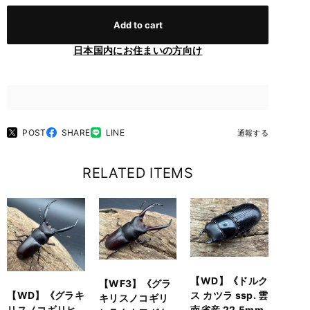
Add to cart
日本国内にお住まいの方向け
POST
SHARE
LINE
通報する
RELATED ITEMS
【WD】《ドルク
【WF3】《グラ
ス カツラ ssp. 雲
【WD】《グラキ
キリスノコギリ
南省産 22.5mm
リスノコギリヒ