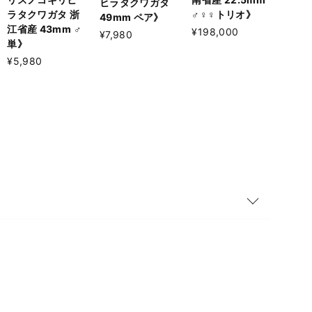
ヒラタクワガタ
♂♀♀トリオ》
ラタクワガタ 浙
49mm ペア》
江省産 43mm ♂
¥198,000
¥7,980
単》
¥5,980