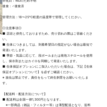
羽化日：WDのため不明
後食：♂後食済
管理方法：18〜25℃程度の温度帯で管理してください。
◎注意事項◎
■ 店頭と併売しておりますため、売り切れの際はご容赦くださ
い。
■ 生体につきましては、到着希望日の指定がない場合は最短で
発送いたします。
■ 季節・気温に応じて、段ボールまたは発泡スチロールを使用
し、保冷剤またはカイロを同梱して発送いたします。
■ 生体保証オプションにご加入いただいた場合は、下記【生体
保証オプションについて】を必ずご確認ください。
※ 放虫は禁止です。責任をもって終生飼育をお願いいたしま
す。
【配送料・配送方法について】
■ 配送料は全国一律1,300円となります。
※一部商品（雑誌・フィルター等）は薄型配送となり、送料