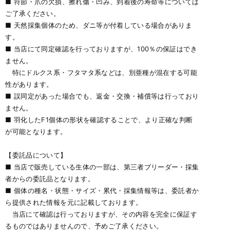
■ 符節・爪の欠損、擦れ傷・凹み、到着後の寿命等については
ご了承ください。
■ 天然採集個体のため、ダニ等が付着している場合がありま
す。
■ 当店にて同定確認を行っておりますが、100％の保証はでき
ません。
特にドルクス系・フタマタ系などは、別亜種が混在する可能
性があります。
■ 誤同定があった場合でも、返金・交換・補償等は行っており
ません。
■ 羽化したF1個体の形状を確認することで、より正確な判断
が可能となります。
【委託品について】
■ 当店で販売している生体の一部は、第三者ブリーダー・採集
者からの委託品となります。
■ 個体の種名・状態・サイズ・累代・採集情報等は、委託者か
ら提供された情報を元に記載しております。
当店にて確認は行っておりますが、その内容を完全に保証す
るものではありませんので、予めご了承ください。