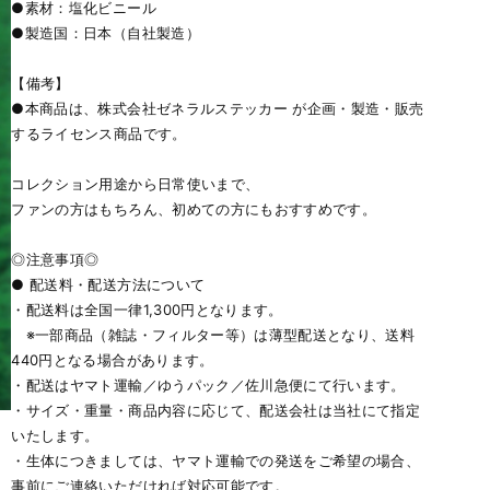
●素材：塩化ビニール
●製造国：日本（自社製造）
【備考】
●本商品は、株式会社ゼネラルステッカー が企画・製造・販売
するライセンス商品です。
コレクション用途から日常使いまで、
ファンの方はもちろん、初めての方にもおすすめです。
◎注意事項◎
● 配送料・配送方法について
・配送料は全国一律1,300円となります。
※一部商品（雑誌・フィルター等）は薄型配送となり、送料
440円となる場合があります。
・配送はヤマト運輸／ゆうパック／佐川急便にて行います。
・サイズ・重量・商品内容に応じて、配送会社は当社にて指定
いたします。
・生体につきましては、ヤマト運輸での発送をご希望の場合、
事前にご連絡いただければ対応可能です。