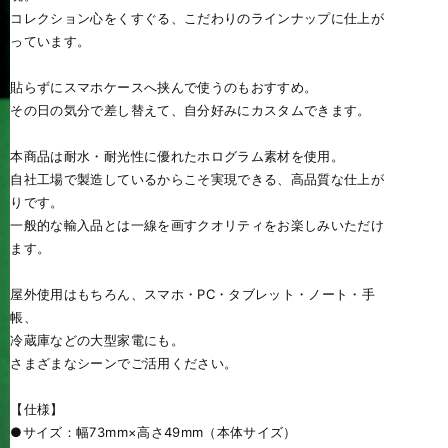
コレクション心をくすぐる、こだわりのラインナップに仕上が
っています。
貼らずにスマホケースへ挟んで使うのもおすすめ。
その日の気分で差し替えて、自分好みにカスタムできます。
本商品は耐水・耐光性に優れたホログラム素材を使用。
自社工場で製造しているからこそ実現できる、高品質な仕上が
りです。
一般的な輸入品とは一線を画すクオリティをお楽しみいただけ
ます。
屋外使用はもちろん、スマホ・PC・タブレット・ノート・手
帳、
冷蔵庫などの大型家電にも。
さまざまなシーンでご活用ください。
【仕様】
●サイズ：幅73mm×高さ49mm（本体サイズ）