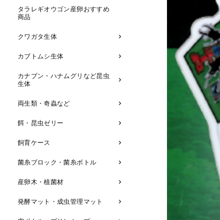
タラレギオウゴン産卵おすすめ
商品
クワガタ生体
カブトムシ生体
カナブン・ハナムグリなど昆虫
生体
両生類・奇蟲など
餌・昆虫ゼリー
飼育ケース
菌糸ブロック・菌糸ボトル
産卵木・植菌材
発酵マット・成虫管理マット