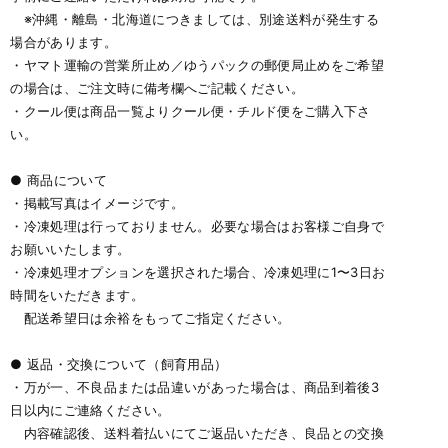
※沖縄・離島・北海道につきましては、別途送料が発生する
場合があります。
・ヤマト運輸の営業所止め／ゆうパックの郵便局止めをご希望
の場合は、ご注文時に備考欄へご記載ください。
・クール便は商品一覧よりクール便・チルド便をご購入下さ
い。
● 商品について
・掲載写真はイメージです。
・冷凍処理は行っておりません。必要な場合はお客様ご自身で
お願いいたします。
・冷凍処理オプションを選択された場合、冷凍処理に1〜3日お
時間をいただきます。
配送希望日は余裕をもってご指定ください。
● 返品・交換について（飼育用品）
・万が一、不良品または品違いがあった場合は、商品到着後3
日以内にご連絡ください。
内容確認後、送料着払いにてご返品いただき、良品との交換