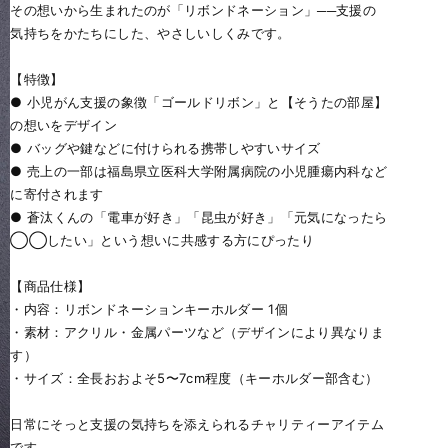
その想いから生まれたのが「リボンドネーション」──支援の
気持ちをかたちにした、やさしいしくみです。
【特徴】
● 小児がん支援の象徴「ゴールドリボン」と【そうたの部屋】
の想いをデザイン
● バッグや鍵などに付けられる携帯しやすいサイズ
● 売上の一部は福島県立医科大学附属病院の小児腫瘍内科など
に寄付されます
● 蒼汰くんの「電車が好き」「昆虫が好き」「元気になったら
◯◯したい」という想いに共感する方にぴったり
【商品仕様】
・内容：リボンドネーションキーホルダー 1個
・素材：アクリル・金属パーツなど（デザインにより異なりま
す）
・サイズ：全長おおよそ5〜7cm程度（キーホルダー部含む）
日常にそっと支援の気持ちを添えられるチャリティーアイテム
です。