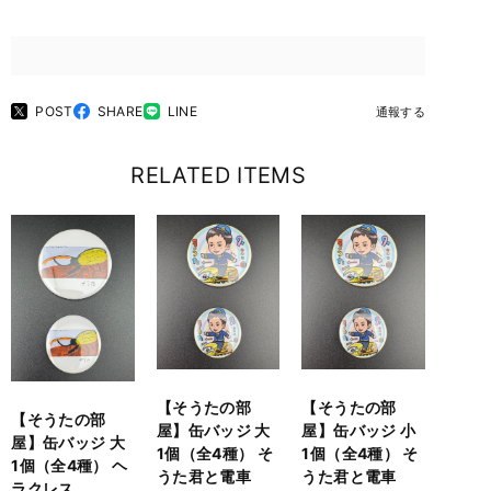
POST
SHARE
LINE
通報する
RELATED ITEMS
【そうたの部
【そうたの部
【そうたの部
屋】缶バッジ 大
屋】缶バッジ 小
屋】缶バッジ 大
1個（全4種） そ
1個（全4種） そ
1個（全4種） ヘ
うた君と電車
うた君と電車
ラクレス