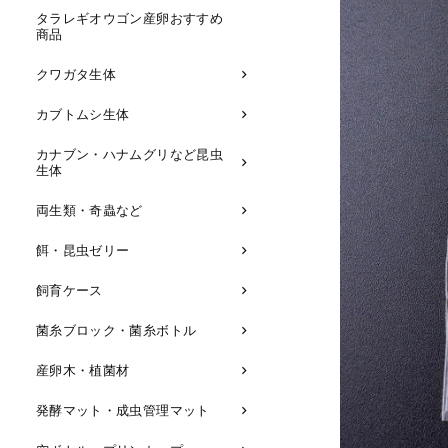
タラレギオウゴン産卵おすすめ
商品
クワガタ生体
カブトムシ生体
カナブン・ハナムグリなど昆虫
生体
両生類・奇蟲など
餌・昆虫ゼリー
飼育ケース
菌糸ブロック・菌糸ボトル
産卵木・植菌材
発酵マット・成虫管理マット