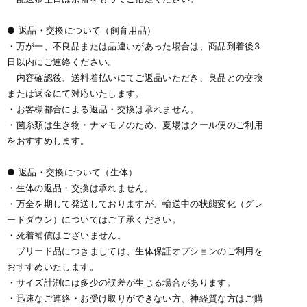
● 返品・交換について（飼育用品）
・万が一、不良品または品違いがあった場合は、商品到着後3
日以内にご連絡ください。
内容確認後、送料着払いにてご返品いただき、良品との交換
または返金にて対応いたします。
・お客様都合による返品・交換は承れません。
・菌糸類は生き物・ナマモノのため、夏場はクール便のご利用
をおすすめします。
● 返品・交換について（生体）
・生体の返品・交換は承れません。
・万全を期して発送しておりますが、輸送中の状態変化（グレ
ードダウン）についてはご了承ください。
・死着補償はございません。
ブリード品につきましては、生体保証オプションのご利用を
おすすめいたします。
・サイズ計測には多少の誤差が生じる場合があります。
・迅速なご連絡・お受け取りができない方、神経質な方はご購