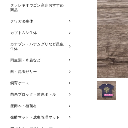
タラレギオウゴン産卵おすすめ
商品
クワガタ生体
カブトムシ生体
カナブン・ハナムグリなど昆虫
生体
両生類・奇蟲など
餌・昆虫ゼリー
飼育ケース
菌糸ブロック・菌糸ボトル
産卵木・植菌材
発酵マット・成虫管理マット