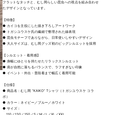
フラットなタッチと、むし岡らしい昆虫への視点を組み合わせ
たデザインとなっています。
【特徴】
● カイコを主役にした描き下ろしアートワーク
● トガシユウスケ氏の繊細で整理された線表現
● 昆虫モチーフでありながら、日常使いしやすいデザイン
● 大人サイズは、むし岡グッズ初のビッグシルエットを採用
【シルエット・着用感】
● 身幅にゆとりを持たせたリラックスシルエット
● 肩が自然に落ちるバランスで、ラフすぎない印象
● イベント・外出・普段着まで幅広く着用可能
【仕様】
● 商品名：むし岡 “KAIKO” Tシャツ（トガシユウスケ コラ
ボ）
● カラー：ネイビー／ブルー／ホワイト
● サイズ：
110／130／150／S／M／L／XL／XXL