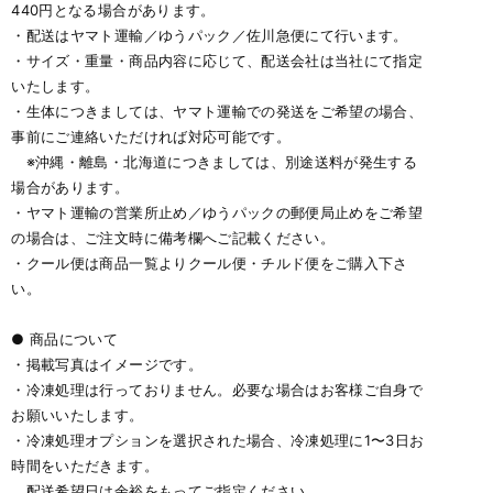
440円となる場合があります。
・配送はヤマト運輸／ゆうパック／佐川急便にて行います。
・サイズ・重量・商品内容に応じて、配送会社は当社にて指定
いたします。
・生体につきましては、ヤマト運輸での発送をご希望の場合、
事前にご連絡いただければ対応可能です。
※沖縄・離島・北海道につきましては、別途送料が発生する
場合があります。
・ヤマト運輸の営業所止め／ゆうパックの郵便局止めをご希望
の場合は、ご注文時に備考欄へご記載ください。
・クール便は商品一覧よりクール便・チルド便をご購入下さ
い。
● 商品について
・掲載写真はイメージです。
・冷凍処理は行っておりません。必要な場合はお客様ご自身で
お願いいたします。
・冷凍処理オプションを選択された場合、冷凍処理に1〜3日お
時間をいただきます。
配送希望日は余裕をもってご指定ください。