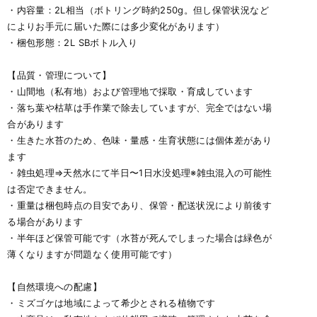
・内容量：2L相当（ボトリング時約250g。但し保管状況など
によりお手元に届いた際には多少変化があります）
・梱包形態：2L SBボトル入り
【品質・管理について】
・山間地（私有地）および管理地で採取・育成しています
・落ち葉や枯草は手作業で除去していますが、完全ではない場
合があります
・生きた水苔のため、色味・量感・生育状態には個体差があり
ます
・雑虫処理⇒天然水にて半日〜1日水没処理※雑虫混入の可能性
は否定できません。
・重量は梱包時点の目安であり、保管・配送状況により前後す
る場合があります
・半年ほど保管可能です（水苔が死んでしまった場合は緑色が
薄くなりますが問題なく使用可能です）
【自然環境への配慮】
・ミズゴケは地域によって希少とされる植物です