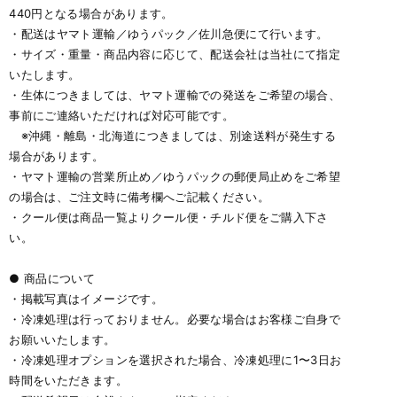
440円となる場合があります。
・配送はヤマト運輸／ゆうパック／佐川急便にて行います。
・サイズ・重量・商品内容に応じて、配送会社は当社にて指定
いたします。
・生体につきましては、ヤマト運輸での発送をご希望の場合、
事前にご連絡いただければ対応可能です。
※沖縄・離島・北海道につきましては、別途送料が発生する
場合があります。
・ヤマト運輸の営業所止め／ゆうパックの郵便局止めをご希望
の場合は、ご注文時に備考欄へご記載ください。
・クール便は商品一覧よりクール便・チルド便をご購入下さ
い。
● 商品について
・掲載写真はイメージです。
・冷凍処理は行っておりません。必要な場合はお客様ご自身で
お願いいたします。
・冷凍処理オプションを選択された場合、冷凍処理に1〜3日お
時間をいただきます。