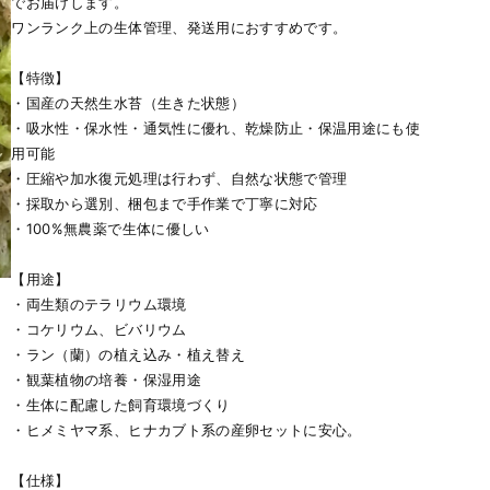
でお届けします。
ワンランク上の生体管理、発送用におすすめです。
【特徴】
・国産の天然生水苔（生きた状態）
・吸水性・保水性・通気性に優れ、乾燥防止・保温用途にも使
用可能
・圧縮や加水復元処理は行わず、自然な状態で管理
・採取から選別、梱包まで手作業で丁寧に対応
・100%無農薬で生体に優しい
【用途】
・両生類のテラリウム環境
・コケリウム、ビバリウム
・ラン（蘭）の植え込み・植え替え
・観葉植物の培養・保湿用途
・生体に配慮した飼育環境づくり
・ヒメミヤマ系、ヒナカブト系の産卵セットに安心。
【仕様】