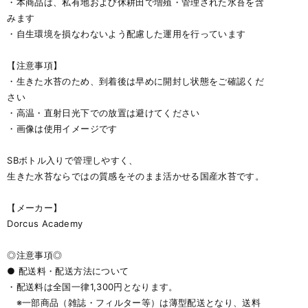
・本商品は、私有地および休耕田で増殖・管理された水苔を含
みます
・自生環境を損なわないよう配慮した運用を行っています
【注意事項】
・生きた水苔のため、到着後は早めに開封し状態をご確認くだ
さい
・高温・直射日光下での放置は避けてください
・画像は使用イメージです
SBボトル入りで管理しやすく、
生きた水苔ならではの質感をそのまま活かせる国産水苔です。
【メーカー】
Dorcus Academy
◎注意事項◎
● 配送料・配送方法について
・配送料は全国一律1,300円となります。
※一部商品（雑誌・フィルター等）は薄型配送となり、送料