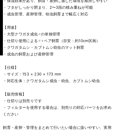
・保湿効果があり、飼育・産卵に適した環境を維持しやすい
・フタがしっかり閉まり、2〜3段の積み重ねが可能
・成虫管理、産卵管理、幼虫飼育まで幅広く対応
【用途】
・大型クワガタ成虫♂の単独管理
・仕切り使用による♂♀ペア飼育（目安：約10cm区画）
・クワガタムシ・カブトムシ幼虫のマット飼育
・成虫の飼育および産卵管理
【仕様】
・サイズ：153 × 230 × 173 mm
・対応生体：クワガタムシ成虫・幼虫、カブトムシ幼虫
【販売情報】
・仕切りは別売りです
・フィルターを使用する場合は、別売りの対応パーツをお求め
ください
飼育・産卵・管理をまとめて行いたい場合に扱いやすい、実用