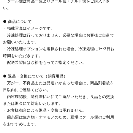
・クール便は商品一覧よりクール便・チルド便をご購入下さ
い。
● 商品について
・掲載写真はイメージです。
・冷凍処理は行っておりません。必要な場合はお客様ご自身で
お願いいたします。
・冷凍処理オプションを選択された場合、冷凍処理に1〜3日お
時間をいただきます。
配送希望日は余裕をもってご指定ください。
● 返品・交換について（飼育用品）
・万が一、不良品または品違いがあった場合は、商品到着後3
日以内にご連絡ください。
内容確認後、送料着払いにてご返品いただき、良品との交換
または返金にて対応いたします。
・お客様都合による返品・交換は承れません。
・菌糸類は生き物・ナマモノのため、夏場はクール便のご利用
をおすすめします。