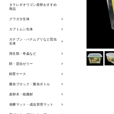
タラレギオウゴン産卵おすすめ
商品
クワガタ生体
カブトムシ生体
カナブン・ハナムグリなど昆虫
生体
両生類・奇蟲など
餌・昆虫ゼリー
飼育ケース
菌糸ブロック・菌糸ボトル
産卵木・植菌材
発酵マット・成虫管理マット