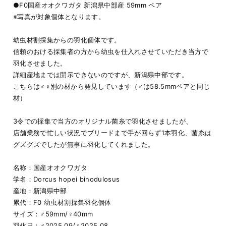
●F0国産オオクワガタ 新潟県中部産 59mm ペア
※写真が対象個体となります。
幼虫材割採集からの羽化個体です。
信頼のおける採集者の方から幼虫を仕入れさせていただき当方で
羽化させました。
詳細産地までは開示できないのですが、新潟県中部です。
こちらは♂♀別の材から発見しています（♂は58.5mmペアと同じ
材）
3令での採集で当方のオリジナル菌糸で羽化させましたが、
店舗業務で忙しい状況でブリードまで手が回らず1本羽化、菌糸は
グズグズでしたが無事に羽化してくれました。
名称：国産オオクワガタ
学名：Dorcus hopei binodulosus
産地：新潟県中部
累代：F0 幼虫材割採集羽化個体
サイズ：♂59mm/♀40mm
羽化日：♂2025.09/♀2025.08