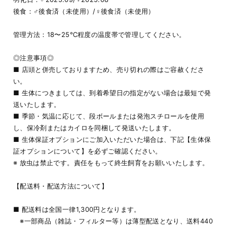
後食：♂後食済（未使用）/♀後食済（未使用）
管理方法：18〜25℃程度の温度帯で管理してください。
◎注意事項◎
■ 店頭と併売しておりますため、売り切れの際はご容赦くださ
い。
■ 生体につきましては、到着希望日の指定がない場合は最短で発
送いたします。
■ 季節・気温に応じて、段ボールまたは発泡スチロールを使用
し、保冷剤またはカイロを同梱して発送いたします。
■ 生体保証オプションにご加入いただいた場合は、下記【生体保
証オプションについて】を必ずご確認ください。
※ 放虫は禁止です。責任をもって終生飼育をお願いいたします。
【配送料・配送方法について】
■ 配送料は全国一律1,300円となります。
※一部商品（雑誌・フィルター等）は薄型配送となり、送料440