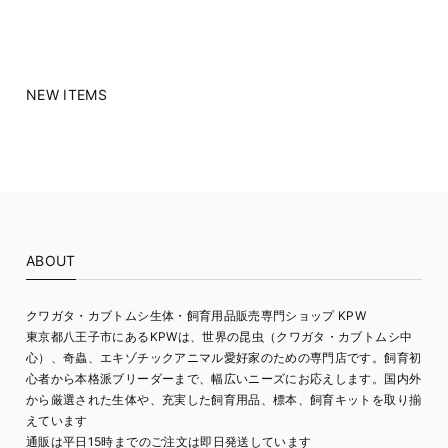
NEW ITEMS
ABOUT
クワガタ・カブトムシ生体・飼育用品販売専門ショップ KPW
東京都八王子市にあるKPWは、世界の昆虫（クワガタ・カブトムシ中
心）、奇蟲、エキゾチックアニマル愛好家のための専門店です。飼育初
心者から本格派ブリーダーまで、幅広いニーズにお応えします。国内外
から厳選された生体や、充実した飼育用品、標本、飼育キットを取り揃
えています
通販は平日15時までのご注文は即日発送しています