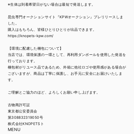
※生体は到着希望日がない場合は最短で発送します。
昆虫専門オークションサイト『KPWオークション』プレリリースしま
した。
購入はもちろん、皆様ひとりひとりが出品できます。
https://knopets-kpw.com/
【環境に配慮した梱包について】
当店では、環境保護の一環として、再利用ダンボールを使用した発送を
行っております。
梱包材がリユース品であるため、外箱に他社ロゴや使用感がある場合が
ございますが、商品は丁寧に保護し、お手元に安全にお届けいたしま
す。
ご理解とご協力のほど、よろしくお願い申し上げます。
古物商許可証
東京都公安委員会
第308832319050号
株式会社KNOPETSト
MENU