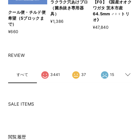
【F0】《国産オオク
ラクラク穴あけプロ
ワガタ 茨木市産
（菌糸抜き専用器
クール便・チルド便
64.5mm ♂♀♀トリ
具）
希望（5ブロックま
オ》
¥1,386
で）
¥47,840
¥660
REVIEW
すべて
3441
37
15
SALE ITEMS
閲覧履歴