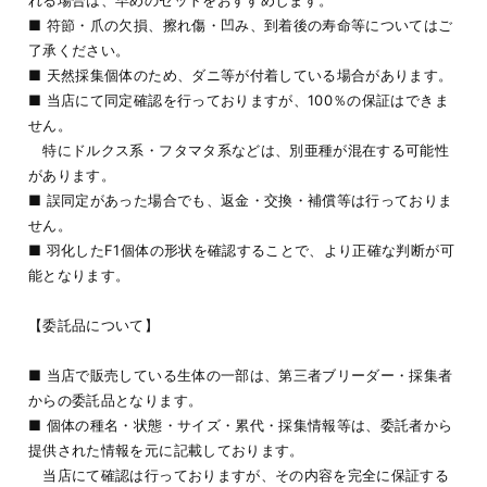
■ 符節・爪の欠損、擦れ傷・凹み、到着後の寿命等についてはご
了承ください。
■ 天然採集個体のため、ダニ等が付着している場合があります。
■ 当店にて同定確認を行っておりますが、100％の保証はできま
せん。
特にドルクス系・フタマタ系などは、別亜種が混在する可能性
があります。
■ 誤同定があった場合でも、返金・交換・補償等は行っておりま
せん。
■ 羽化したF1個体の形状を確認することで、より正確な判断が可
能となります。
【委託品について】
■ 当店で販売している生体の一部は、第三者ブリーダー・採集者
からの委託品となります。
■ 個体の種名・状態・サイズ・累代・採集情報等は、委託者から
提供された情報を元に記載しております。
当店にて確認は行っておりますが、その内容を完全に保証する