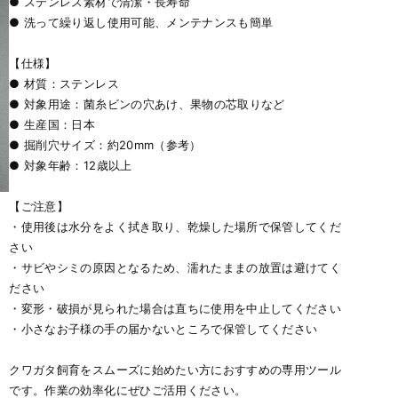
● ステンレス素材で清潔・長寿命
● 洗って繰り返し使用可能、メンテナンスも簡単
【仕様】
● 材質：ステンレス
● 対象用途：菌糸ビンの穴あけ、果物の芯取りなど
● 生産国：日本
● 掘削穴サイズ：約20mm（参考）
● 対象年齢：12歳以上
【ご注意】
・使用後は水分をよく拭き取り、乾燥した場所で保管してくだ
さい
・サビやシミの原因となるため、濡れたままの放置は避けてく
ださい
・変形・破損が見られた場合は直ちに使用を中止してください
・小さなお子様の手の届かないところで保管してください
クワガタ飼育をスムーズに始めたい方におすすめの専用ツール
です。作業の効率化にぜひご活用ください。