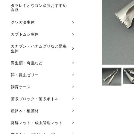
タラレギオウゴン産卵おすすめ
商品
クワガタ生体
カブトムシ生体
カナブン・ハナムグリなど昆虫
生体
両生類・奇蟲など
餌・昆虫ゼリー
飼育ケース
菌糸ブロック・菌糸ボトル
産卵木・植菌材
発酵マット・成虫管理マット