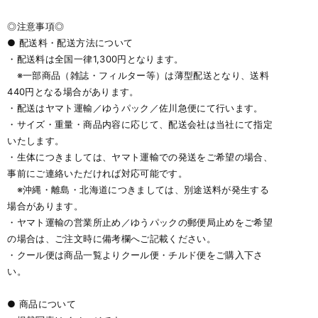
◎注意事項◎
● 配送料・配送方法について
・配送料は全国一律1,300円となります。
※一部商品（雑誌・フィルター等）は薄型配送となり、送料
440円となる場合があります。
・配送はヤマト運輸／ゆうパック／佐川急便にて行います。
・サイズ・重量・商品内容に応じて、配送会社は当社にて指定
いたします。
・生体につきましては、ヤマト運輸での発送をご希望の場合、
事前にご連絡いただければ対応可能です。
※沖縄・離島・北海道につきましては、別途送料が発生する
場合があります。
・ヤマト運輸の営業所止め／ゆうパックの郵便局止めをご希望
の場合は、ご注文時に備考欄へご記載ください。
・クール便は商品一覧よりクール便・チルド便をご購入下さ
い。
● 商品について