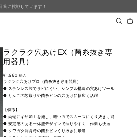
日着に挑戦しています！
ラクラク穴あけEX（菌糸抜き専
用器具）
¥1,980
税込
ラクラク穴あけプロ（菌糸抜き専用器具）
● ステンレス製でサビにくい、シンプル構造の穴あけツール
● りんごの芯取りや菌糸ビンの穴あけに幅広く活躍
【特徴】
● 両端にギザ加工を施し、軽い力でスムーズにくり抜き可能
● 安定感のある一体型デザインで握りやすく、作業も快適
● クワガタ飼育時の菌糸ビンくり抜きに最適