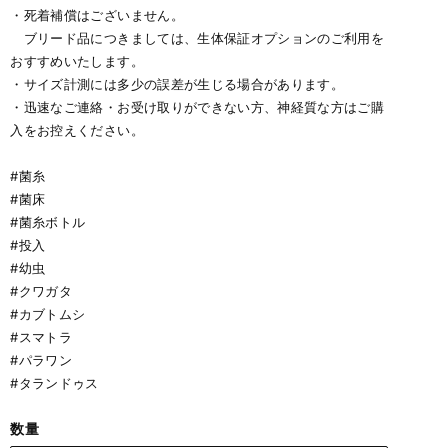
・死着補償はございません。
ブリード品につきましては、生体保証オプションのご利用を
おすすめいたします。
・サイズ計測には多少の誤差が生じる場合があります。
・迅速なご連絡・お受け取りができない方、神経質な方はご購
入をお控えください。
#菌糸
#菌床
#菌糸ボトル
#投入
#幼虫
#クワガタ
#カブトムシ
#スマトラ
#パラワン
#タランドゥス
数量