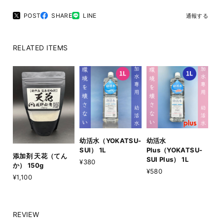
POST
SHARE
LINE
通報する
RELATED ITEMS
幼活水（YOKATSU-
幼活水
SUI） 1L
Plus（YOKATSU-
添加剤 天花（てん
SUI Plus） 1L
¥380
か） 150g
¥580
¥1,100
REVIEW