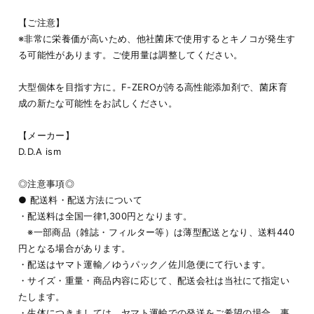
【ご注意】
※非常に栄養価が高いため、他社菌床で使用するとキノコが発生す
る可能性があります。ご使用量は調整してください。
大型個体を目指す方に。F-ZEROが誇る高性能添加剤で、菌床育
成の新たな可能性をお試しください。
【メーカー】
D.D.A ism
◎注意事項◎
● 配送料・配送方法について
・配送料は全国一律1,300円となります。
※一部商品（雑誌・フィルター等）は薄型配送となり、送料440
円となる場合があります。
・配送はヤマト運輸／ゆうパック／佐川急便にて行います。
・サイズ・重量・商品内容に応じて、配送会社は当社にて指定い
たします。
・生体につきましては、ヤマト運輸での発送をご希望の場合、事