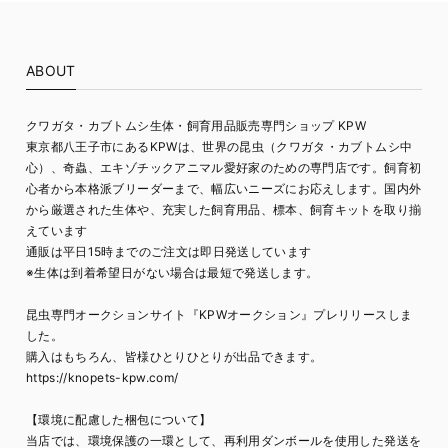
ABOUT
クワガタ・カブトムシ生体・飼育用品販売専門ショップ KPW
東京都八王子市にあるKPWは、世界の昆虫（クワガタ・カブトムシ中
心）、奇蟲、エキゾチックアニマル愛好家のための専門店です。飼育初
心者から本格派ブリーダーまで、幅広いニーズにお応えします。国内外
から厳選された生体や、充実した飼育用品、標本、飼育キットを取り揃
えています
通販は平日15時までのご注文は即日発送しています
※生体は到着希望日がない場合は最短で発送します。
昆虫専門オークションサイト『KPWオークション』プレリリースしま
した。
購入はもちろん、皆様ひとりひとりが出品できます。
https://knopets-kpw.com/
【環境に配慮した梱包について】
当店では、環境保護の一環として、再利用ダンボールを使用した発送を