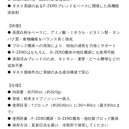
● ギネス実績のあるF-ZEROブレンドをベースに開発した高機能
添加剤
【特徴】
● 高蛋白粉をベースに、アミノ酸・ミネラル・ビタミン類・タン
パク質・食物繊維をバランス良く強化
● ブロック菌床への添加により、幼虫の成長を力強くサポート
● F-ZEROはもちろん、G-ZERO菌糸や他社菌床にも使用可能
● 添加済みブレンドのため、キトサン・麦芽・ビール酵母などの
追加不要
● ギネス個体作出に実績のある成分構成で安心
【仕様】
● 内容量：約700cc（約320g）
● 形状：粉末タイプ／ジッパー袋入
● 使用目安：1ブロック（約3500cc）に30〜60cc（最大90ccま
で）
● 使用対象：F-ZERO菌床・G-ZERO菌糸・他社製ブロック菌床
● 保存方法：直射日光を避け、冷暗所で保管してください