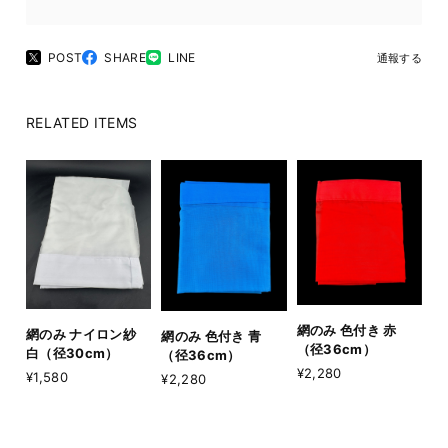
POST
SHARE
LINE
通報する
RELATED ITEMS
網のみ 色付き 赤
網のみ ナイロン紗
網のみ 色付き 青
（径36cm）
白（径30cm）
（径36cm）
¥2,280
¥1,580
¥2,280