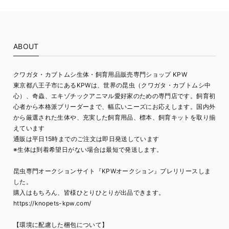
ABOUT
クワガタ・カブトムシ生体・飼育用品販売専門ショップ KPW
東京都八王子市にあるKPWは、世界の昆虫（クワガタ・カブトムシ中
心）、奇蟲、エキゾチックアニマル愛好家のための専門店です。飼育初
心者から本格派ブリーダーまで、幅広いニーズにお応えします。国内外
から厳選された生体や、充実した飼育用品、標本、飼育キットを取り揃
えています
通販は平日15時までのご注文は即日発送しています
※生体は到着希望日がない場合は最短で発送します。
昆虫専門オークションサイト『KPWオークション』プレリリースしま
した。
購入はもちろん、皆様ひとりひとりが出品できます。
https://knopets-kpw.com/
【環境に配慮した梱包について】