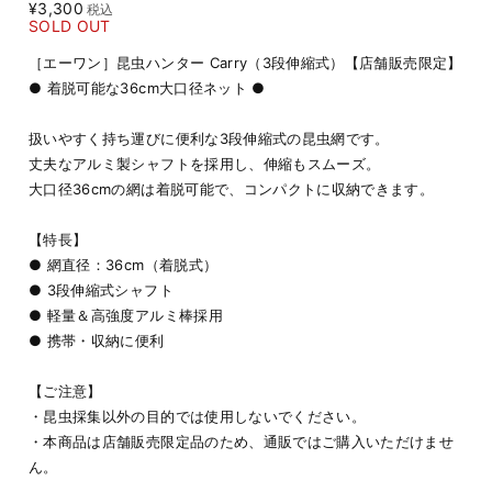
¥3,300
税込
SOLD OUT
［エーワン］昆虫ハンター Carry（3段伸縮式）【店舗販売限定】
● 着脱可能な36cm大口径ネット ●
扱いやすく持ち運びに便利な3段伸縮式の昆虫網です。
丈夫なアルミ製シャフトを採用し、伸縮もスムーズ。
大口径36cmの網は着脱可能で、コンパクトに収納できます。
【特長】
● 網直径：36cm（着脱式）
● 3段伸縮式シャフト
● 軽量＆高強度アルミ棒採用
● 携帯・収納に便利
【ご注意】
・昆虫採集以外の目的では使用しないでください。
・本商品は店舗販売限定品のため、通販ではご購入いただけませ
ん。