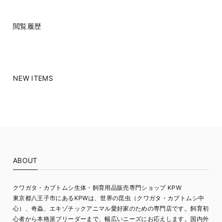
閲覧履歴
NEW ITEMS
ABOUT
クワガタ・カブトムシ生体・飼育用品販売専門ショップ KPW
東京都八王子市にあるKPWは、世界の昆虫（クワガタ・カブトムシ中
心）、奇蟲、エキゾチックアニマル愛好家のための専門店です。飼育初
心者から本格派ブリーダーまで、幅広いニーズにお応えします。国内外