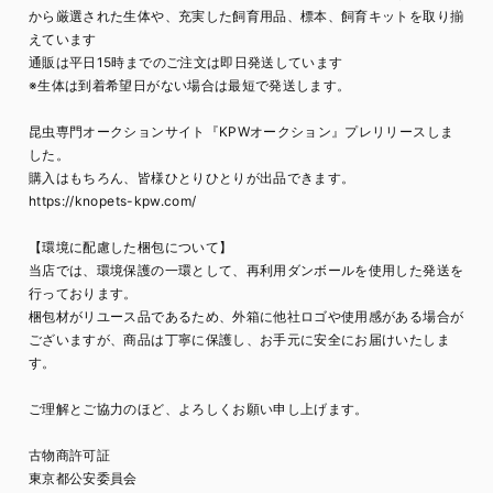
から厳選された生体や、充実した飼育用品、標本、飼育キットを取り揃
えています
通販は平日15時までのご注文は即日発送しています
※生体は到着希望日がない場合は最短で発送します。
昆虫専門オークションサイト『KPWオークション』プレリリースしま
した。
購入はもちろん、皆様ひとりひとりが出品できます。
https://knopets-kpw.com/
【環境に配慮した梱包について】
当店では、環境保護の一環として、再利用ダンボールを使用した発送を
行っております。
梱包材がリユース品であるため、外箱に他社ロゴや使用感がある場合が
ございますが、商品は丁寧に保護し、お手元に安全にお届けいたしま
す。
ご理解とご協力のほど、よろしくお願い申し上げます。
古物商許可証
東京都公安委員会