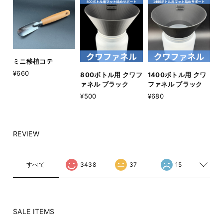
ミニ移植コテ
¥660
800ボトル用 クワフ
1400ボトル用 クワ
ァネル ブラック
ファネル ブラック
¥500
¥680
REVIEW
すべて
3438
37
15
SALE ITEMS