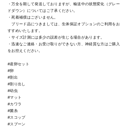
・万全を期して発送しておりますが、輸送中の状態変化（グレー
ドダウン）についてはご了承ください。
・死着補償はございません。
ブリード品につきましては、生体保証オプションのご利用をお
すすめいたします。
・サイズ計測には多少の誤差が生じる場合があります。
・迅速なご連絡・お受け取りができない方、神経質な方はご購入
をお控えください。
#産卵セット
#卵
#割出
#割り出し
#幼虫
#マット
#カワラ
#菌糸
#スコップ
#スプーン