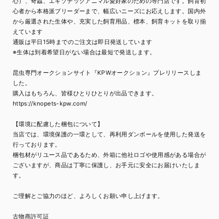
心）、奇蟲、エキゾチックアニマル愛好家のための専門店です。飼育初
心者から本格派ブリーダーまで、幅広いニーズにお応えします。国内外
から厳選された生体や、充実した飼育用品、標本、飼育キットを取り揃
えています
通販は平日15時までのご注文は即日発送しています
※生体は到着希望日がない場合は最短で発送します。
昆虫専門オークションサイト『KPWオークション』プレリリースしま
した。
購入はもちろん、皆様ひとりひとりが出品できます。
https://knopets-kpw.com/
【環境に配慮した梱包について】
当店では、環境保護の一環として、再利用ダンボールを使用した発送を
行っております。
梱包材がリユース品であるため、外箱に他社ロゴや使用感がある場合が
ございますが、商品は丁寧に保護し、お手元に安全にお届けいたしま
す。
ご理解とご協力のほど、よろしくお願い申し上げます。
古物商許可証